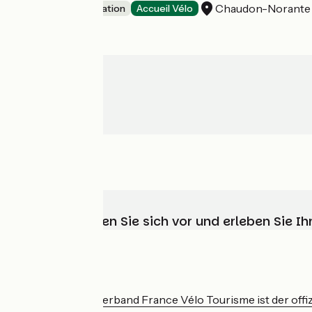
Chaudon-Norante
Group accommodation
Accueil Vélo
Wählen, bereiten Sie sich vor und erleben Sie 
Wer sind wir?
Der nationale Verband France Vélo Tourisme ist der offiz