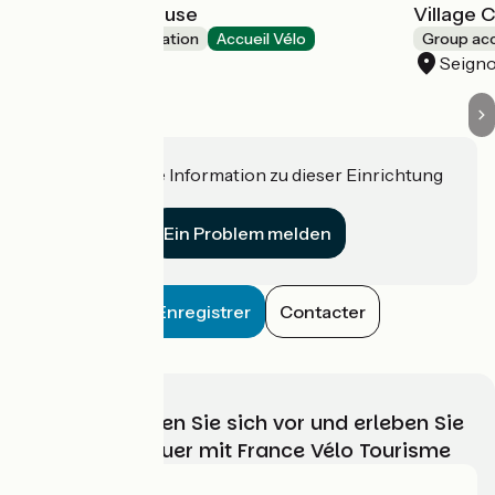
Bodygo Surf House
Village 
Group accommodation
Accueil Vélo
Group a
Capbreton
Seign
Haben Sie eine Information zu dieser Einrichtung
für uns?
Ein Problem melden
Enregistrer
Contacter
Wählen, bereiten Sie sich vor und erleben Sie
Ihr Radabenteuer mit France Vélo Tourisme