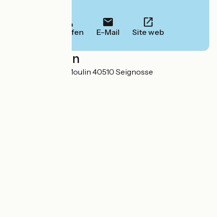
Informationen.
Anrufen
E-Mail
Site web
Localisation
7-9 avenue Jean Moulin 40510 Seignosse