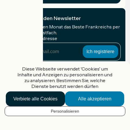
Ich abonniere den Newsletter
Erhalten Sie jeden Monat das Beste Frankreichs per
Rad in Ihrem Postfach.
Meine E-Mail-Adresse
Meine
E-
Mail-
Anmeldebedingungen
Adresse
Diese Webseite verwendet 'Cookies' um
Inhalte und Anzeigen zu personalisieren und
Gefördert im Rahmen von Destination France
zu analysieren. Bestimmen Sie, welche
Dienste benutzt werden dürfen
Verbiete alle Cookies
Alle akzeptieren
Accueil Vélo Pro
Kontakt
Personalisieren
Rechtliche Informationen
DE
Kontakt
Privacy policy
Kartenoptionen
Réalisation :
StudioJuillet
et
France Vélo Tourisme