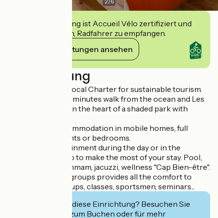
2
/
6
Diese Einrichtung ist Accueil Vélo zertifiziert und
verpflichtet sich, Radfahrer zu empfangen.
Ihre Verpflichtungen ansehen
Beschreibung
Approved by the local Charter for sustainable tourism.
We are located 10 minutes walk from the ocean and Les
Estagnots beach, in the heart of a shaded park with
flowers.
Self catering accommodation in mobile homes, full
board in apartments or bedrooms.
Kids' club, entertainment during the day or in the
evening, a lot to do to make the most of your stay. Pool,
balneo, sauna, hammam, jacuzzi, wellness "Cap Bien-être".
A special unit for groups provides all the comfort to
welcome kids groups, classes, sportsmen, seminars...
Interessiert Sie diese Einrichtung? Besuchen Sie
deren Website zum Buchen oder für mehr