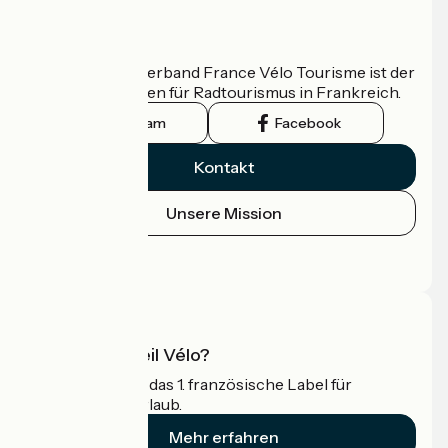
Wer sind wir?
Der nationale Verband France Vélo Tourisme ist der
offizielle Leitfaden für Radtourismus in Frankreich.
Instagram
Facebook
Kontakt
Unsere Mission
Pressebereich
Profi-Bereich
Was ist Accueil Vélo?
Accueil Vélo ist das 1. französische Label für
Radfahrer im Urlaub.
Mehr erfahren