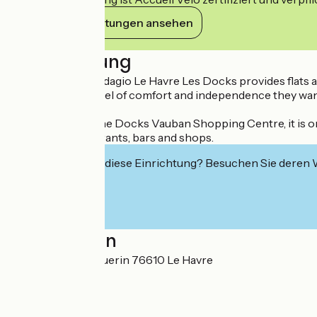
Ihre Verpflichtungen ansehen
Beschreibung
The Aparthotel Adagio Le Havre Les Docks provides flats and 
customers the level of comfort and independence they want. 
Located behind the Docks Vauban Shopping Centre, it is onl
numerous restaurants, bars and shops.
Interessiert Sie diese Einrichtung? Besuchen Sie deren
Localisation
66 rue Aviateur Guerin 76610 Le Havre