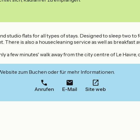
studio flats for all types of stays. Designed to sleep two to 
There is also a housecleaning service as well as breakfast av
y a few minutes' walk away from the city centre of Le Havre, 
 Website zum Buchen oder für mehr Informationen.
Anrufen
E-Mail
Site web