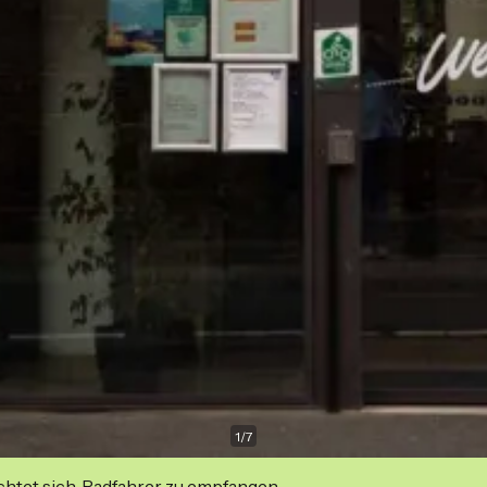
1
/
7
ichtet sich, Radfahrer zu empfangen.