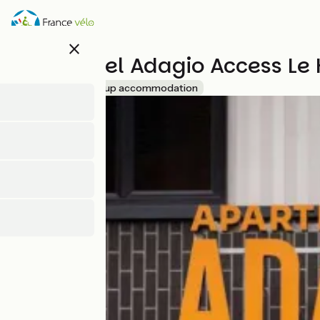
Direkt
zum
Inhalt
close
Aparthotel Adagio Access Le 
Accueil Vélo
Group accommodation