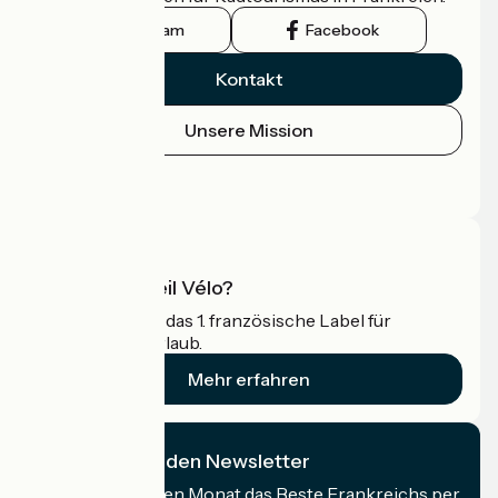
Instagram
Facebook
Kontakt
Unsere Mission
Pressebereich
Profi-Bereich
Was ist Accueil Vélo?
Accueil Vélo ist das 1. französische Label für
Radfahrer im Urlaub.
Mehr erfahren
Ich abonniere den Newsletter
Erhalten Sie jeden Monat das Beste Frankreichs per