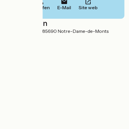
Anrufen
E-Mail
Site web
Localisation
78, rue de la Braie 85690 Notre-Dame-de-Monts