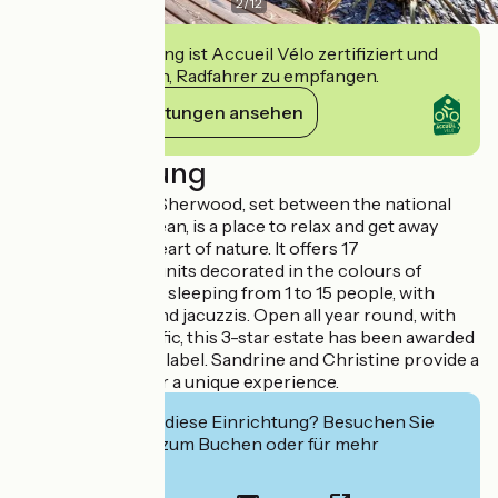
2
/
12
Diese Einrichtung ist Accueil Vélo zertifiziert und
verpflichtet sich, Radfahrer zu empfangen.
Ihre Verpflichtungen ansehen
Beschreibung
The Domaine Le Sherwood, set between the national
forest and the ocean, is a place to relax and get away
from it all in the heart of nature. It offers 17
accommodation units decorated in the colours of
various countries, sleeping from 1 to 15 people, with
private gardens and jacuzzis. Open all year round, with
no motorised traffic, this 3-star estate has been awarded
the "Accueil Vélo" label. Sandrine and Christine provide a
warm welcome for a unique experience.
Interessiert Sie diese Einrichtung? Besuchen Sie
deren Website zum Buchen oder für mehr
Informationen.