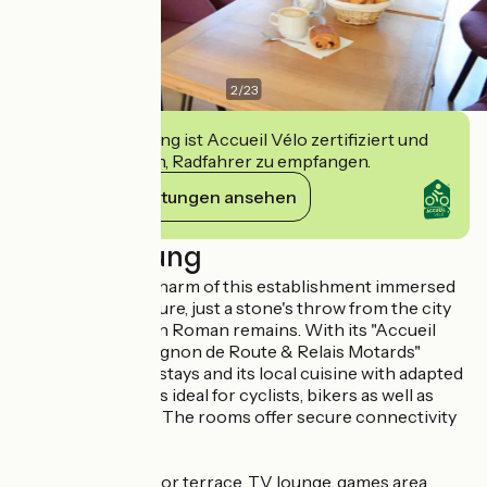
2
/
23
Diese Einrichtung ist Accueil Vélo zertifiziert und
verpflichtet sich, Radfahrer zu empfangen.
Ihre Verpflichtungen ansehen
Beschreibung
Succumb to the charm of this establishment immersed
in the heart of nature, just a stone's throw from the city
center with its rich Roman remains. With its "Accueil
Vélo" and "Compagnon de Route & Relais Motards"
labels, its themed stays and its local cuisine with adapted
menus, the place is ideal for cyclists, bikers as well as
hikers and artists. The rooms offer secure connectivity
for groups.
Restaurant, outdoor terrace, TV lounge, games area