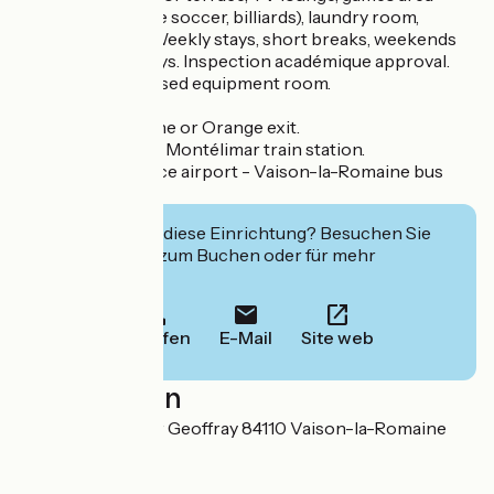
(table tennis, table soccer, billiards), laundry room,
bicycle garages. Weekly stays, short breaks, weekends
and overnight stays. Inspection académique approval.
Atout France. Closed equipment room.
A7 freeway, Bollène or Orange exit.
Avignon (TGV) or Montélimar train station.
Avignon or Valence airport - Vaison-la-Romaine bus
station
Interessiert Sie diese Einrichtung? Besuchen Sie
deren Website zum Buchen oder für mehr
Informationen.
Anrufen
E-Mail
Site web
Localisation
970 avenue César Geoffray 84110 Vaison-la-Romaine