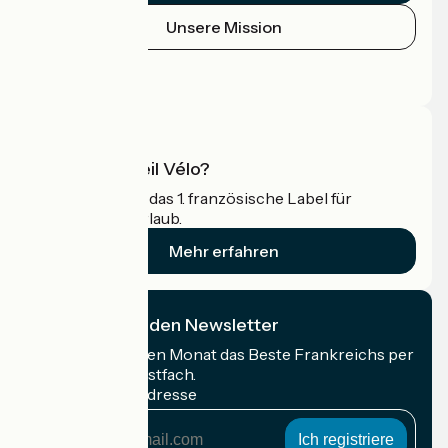
Unsere Mission
Pressebereich
Profi-Bereich
Was ist Accueil Vélo?
Accueil Vélo ist das 1. französische Label für
Radfahrer im Urlaub.
Mehr erfahren
Ich abonniere den Newsletter
Erhalten Sie jeden Monat das Beste Frankreichs per
Rad in Ihrem Postfach.
Meine E-Mail-Adresse
Meine