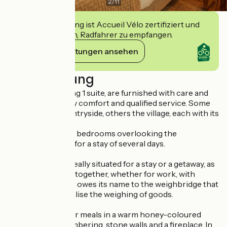
2
/
11
Diese Einrichtung ist Accueil Vélo zertifiziert und
verpflichtet sich, Radfahrer zu empfangen.
Ihre Verpflichtungen ansehen
Beschreibung
10 rooms, including 1 suite, are furnished with care and
benefit from every comfort and qualified service. Some
overlook the countryside, others the village, each with its
own identity.
A 70m2 flat with 2 bedrooms overlooking the
countryside, ideal for a stay of several days.
The Auberge is ideally situated for a stay or a getaway, as
well as for getting together, whether for work, with
friends or family. It owes its name to the weighbridge that
was used to officialise the weighing of goods.
You can enjoy your meals in a warm honey-coloured
room, with half-timbering, stone walls and a fireplace. In