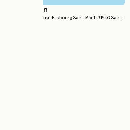
Localisation
26 Route de Toulouse Faubourg Saint Roch 31540 Saint-
Félix-Lauragais