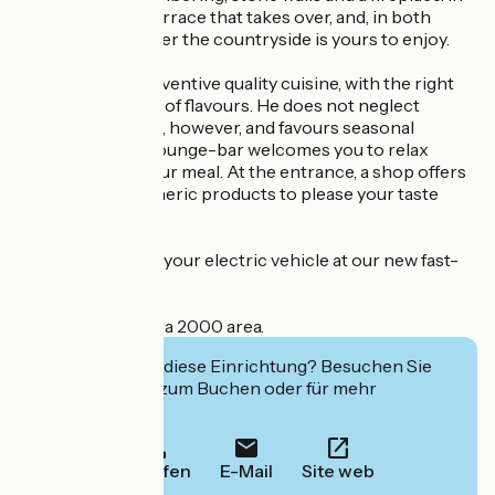
summer, it's the terrace that takes over, and, in both
cases, the view over the countryside is yours to enjoy.
The chef offers inventive quality cuisine, with the right
taste and a wealth of flavours. He does not neglect
traditional cuisine, however, and favours seasonal
produce. A cosy lounge-bar welcomes you to relax
before or after your meal. At the entrance, a shop offers
local and atmospheric products to please your taste
buds.
You can recharge your electric vehicle at our new fast-
charging station.
Located in a Natura 2000 area.
Interessiert Sie diese Einrichtung? Besuchen Sie
deren Website zum Buchen oder für mehr
Informationen.
Anrufen
E-Mail
Site web