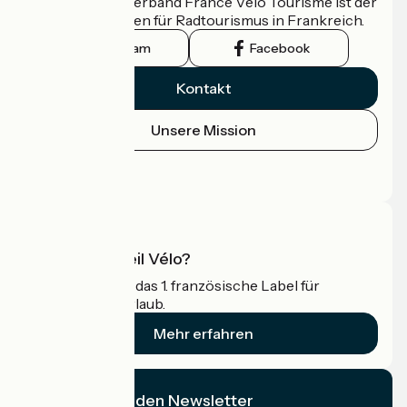
Der nationale Verband France Vélo Tourisme ist der
offizielle Leitfaden für Radtourismus in Frankreich.
Instagram
Facebook
Kontakt
Unsere Mission
Pressebereich
Profi-Bereich
Was ist Accueil Vélo?
Accueil Vélo ist das 1. französische Label für
Radfahrer im Urlaub.
Mehr erfahren
Ich abonniere den Newsletter