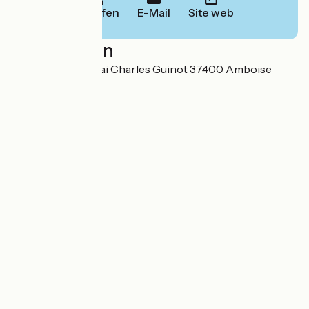
Anrufen
E-Mail
Site web
Localisation
SARL HLBV 12 quai Charles Guinot 37400 Amboise