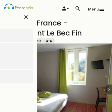
Direkt
zum
Menü
Inhalt
close
Hôtel de France -
Restaurant Le Bec Fin
Accueil Vélo
Hotels