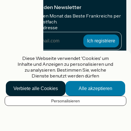
Ich abonniere den Newsletter
Erhalten Sie jeden Monat das Beste Frankreichs per
Rad in Ihrem Postfach.
Meine E-Mail-Adresse
Meine
E-
Mail-
Anmeldebedingungen
Adresse
Diese Webseite verwendet 'Cookies' um
Inhalte und Anzeigen zu personalisieren und
Gefördert im Rahmen von Destination France
zu analysieren. Bestimmen Sie, welche
Dienste benutzt werden dürfen
Verbiete alle Cookies
Alle akzeptieren
Accueil Vélo Pro
Kontakt
Personalisieren
Rechtliche Informationen
DE
Kontakt
Privacy policy
Kartenoptionen
Réalisation :
StudioJuillet
et
France Vélo Tourisme
Standard-Kartenhintergrund