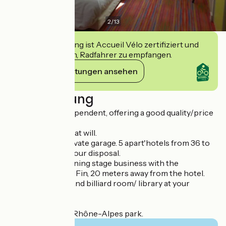
2
/
13
Diese Einrichtung ist Accueil Vélo zertifiziert und
verpflichtet sich, Radfahrer zu empfangen.
Ihre Verpflichtungen ansehen
Beschreibung
Hotel 2 stars, independent, offering a good quality/price
ratio.
- Breakfast buffet at will.
- Possibility of private garage. 5 apart'hotels from 36 to
57m2 are also at your disposal.
- Partnership evening stage business with the
restaurant Le Bec Fin, 20 meters away from the hotel.
- Private terrace and billiard room/ library at your
disposal.
Partner of Walibi Rhône-Alpes park.