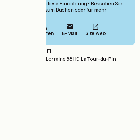
Interessiert Sie diese Einrichtung? Besuchen Sie
deren Website zum Buchen oder für mehr
Informationen.
Anrufen
E-Mail
Site web
Localisation
12 Avenue Alsace Lorraine 38110 La Tour-du-Pin