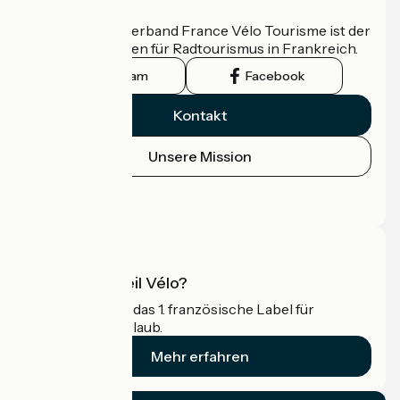
Wer sind wir?
Der nationale Verband France Vélo Tourisme ist der
offizielle Leitfaden für Radtourismus in Frankreich.
Instagram
Facebook
Kontakt
Unsere Mission
Pressebereich
Profi-Bereich
Was ist Accueil Vélo?
Accueil Vélo ist das 1. französische Label für
Radfahrer im Urlaub.
Mehr erfahren