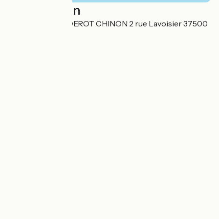
Localisation
SARL HOTEL DIDEROT CHINON 2 rue Lavoisier 37500
Chinon