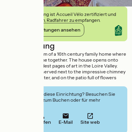
2
/
5
Diese Einrichtung ist Accueil Vélo zertifiziert und
verpflichtet sich, Radfahrer zu empfangen.
Ihre Verpflichtungen ansehen
Beschreibung
The discrete charm of a 16th century family home where
the centuries come together. The house opens onto
some of the proudest pages of art in the Loire Valley.
Breakfast can be served next to the impressive chimney
breast during Winter, and on the patio full of flowers
when it's sunny.
Interessiert Sie diese Einrichtung? Besuchen Sie
deren Website zum Buchen oder für mehr
Informationen.
Anrufen
E-Mail
Site web