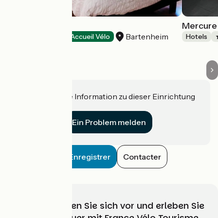
Au Lion Rouge
Mercure
Bartenheim
Hotels
Accueil Vélo
Hotels
Haben Sie eine Information zu dieser Einrichtung
für uns?
Ein Problem melden
Enregistrer
Contacter
Wählen, bereiten Sie sich vor und erleben Sie
Ihr Radabenteuer mit France Vélo Tourisme