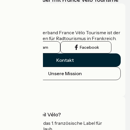
Wer sind wir?
Der nationale Verband France Vélo Tourisme ist der
offizielle Leitfaden für Radtourismus in Frankreich.
Instagram
Facebook
Kontakt
Unsere Mission
Pressebereich
Profi-Bereich
Was ist Accueil Vélo?
Accueil Vélo ist das 1. französische Label für
Radfahrer im Urlaub.