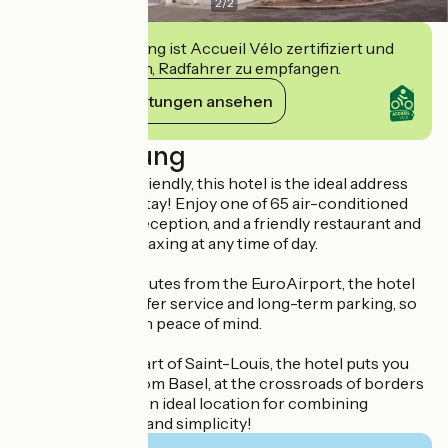
2
/
2
Diese Einrichtung ist Accueil Vélo zertifiziert und
verpflichtet sich, Radfahrer zu empfangen.
Ihre Verpflichtungen ansehen
Beschreibung
Economical and friendly, this hotel is the ideal address
for a stress-free stay! Enjoy one of 65 air-conditioned
rooms, 24-hour reception, and a friendly restaurant and
bar, perfect for relaxing at any time of day.
Located just 5 minutes from the EuroAirport, the hotel
offers a free transfer service and long-term parking, so
you can travel with peace of mind.
Located in the heart of Saint-Louis, the hotel puts you
just 10 minutes from Basel, at the crossroads of borders
and discoveries. An ideal location for combining
comfort, mobility and simplicity!