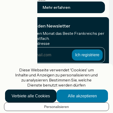
Mehr erfahren
Ich abonniere den Newsletter
Erhalten Sie jeden Monat das Beste Frankreichs per
Rad in Ihrem Postfach.
Meine E-Mail-Adresse
Meine
E-
Mail-
Anmeldebedingungen
Adresse
Diese Webseite verwendet 'Cookies' um
Inhalte und Anzeigen zu personalisieren und
Gefördert im Rahmen von Destination France
zu analysieren. Bestimmen Sie, welche
Dienste benutzt werden dürfen
Verbiete alle Cookies
Alle akzeptieren
Accueil Vélo Pro
Kontakt
Personalisieren
Rechtliche Informationen
DE