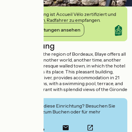
2
/
3
Diese Einrichtung ist Accueil Vélo zertifiziert und
verpflichtet sich, Radfahrer zu empfangen.
Ihre Verpflichtungen ansehen
Beschreibung
At the gateway to the region of Bordeaux, Blaye offers all
of the charms of another world, another time, another
place... a fine, picturesque walled town, in which the hotel
"La Citadelle" finds its place. This pleasant building,
looking onto the river, provides accommodation in 21
comfortable rooms, with a swimming pool, terrace, and
panoramic restaurant with splendid views of the Gironde
estuary.
Interessiert Sie diese Einrichtung? Besuchen Sie
deren Website zum Buchen oder für mehr
Informationen.