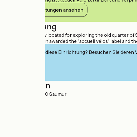
Ihre Verpflichtungen ansehen
Beschreibung
The hotel is ideally located for exploring the old quarter o
The hotel has been awarded the "accueil vélos" label and th
Interessiert Sie diese Einrichtung? Besuchen Sie deren
Localisation
1 rue Volney 49400 Saumur