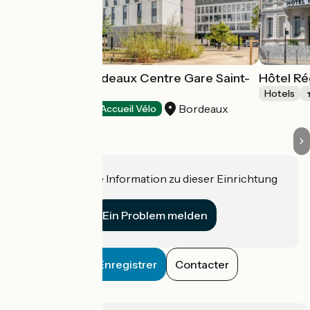
Hôtel B & B Bordeaux Centre Gare Saint-
Hôtel Ré
Jean
Hotels
Bordeaux
Hotels
Accueil Vélo
Haben Sie eine Information zu dieser Einrichtung
für uns?
Ein Problem melden
Enregistrer
Contacter