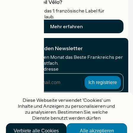
Was ist Accueil Vélo?
Accueil Vélo ist das 1. französische Label für
Radfahrer im Urlaub.
Mehr erfahren
Ich abonniere den Newsletter
Erhalten Sie jeden Monat das Beste Frankreichs per
Rad in Ihrem Postfach.
Meine E-Mail-Adresse
Meine
E-
Mail-
Anmeldebedingungen
Adresse
Diese Webseite verwendet 'Cookies' um
Inhalte und Anzeigen zu personalisieren und
Gefördert im Rahmen von Destination France
zu analysieren. Bestimmen Sie, welche
Dienste benutzt werden dürfen
Verbiete alle Cookies
Alle akzeptieren