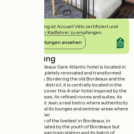
2
/
5
Diese Einrichtung ist Accueil Vélo zertifiziert und
verpflichtet sich, Radfahrer zu empfangen.
Ihre Verpflichtungen ansehen
Beschreibung
The Mercure Bordeaux Gare Atlantic hotel is located in
the heart of a completely renovated and transformed
district: Saint Jean. Bordering the old Bordeaux and the
Paludate business district, it is centrally located in the
city. Come and discover this 4-star hotel inspired by the
old bourgeois houses, its refined rooms and suites, its
restaurant Le Saint Jean, a real bistro where authenticity
is the key word, and its lounges and seminar areas where
people like to gather
This district is one of the liveliest in Bordeaux, in
mutation, it is animated by the youth of Bordeaux but
also by the Saint-Jean train station and its batch of