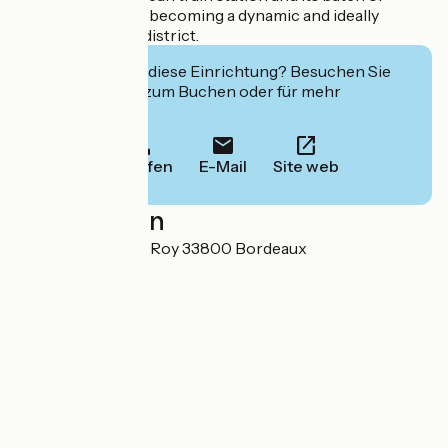
travelers. It is also becoming a dynamic and ideally
located business district.
Interessiert Sie diese Einrichtung? Besuchen Sie
deren Website zum Buchen oder für mehr
Informationen.
Anrufen
E-Mail
Site web
Localisation
69 Rue Eugène Le Roy 33800 Bordeaux