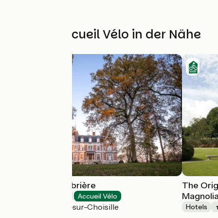
Weitere Accueil Vélo in der Nähe
Château de l'Aubrière
The Orig
Magnoli
Hotels
Accueil Vélo
La Membrolle-sur-Choisille
Hotels