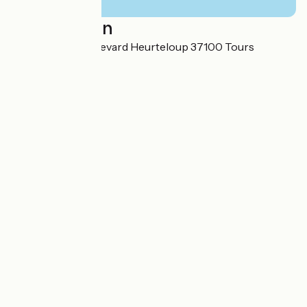
Localisation
SAS SHDU 5 boulevard Heurteloup 37100 Tours