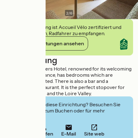
2
/
6
Diese Einrichtung ist Accueil Vélo zertifiziert und
verpflichtet sich, Radfahrer zu empfangen.
Ihre Verpflichtungen ansehen
Beschreibung
The Oceania Univers Hotel, renowned for its welcoming
tradition and elegance, has bedrooms which are
beautifully decorated. There is also a bar and a
gastronomic restaurant. It is the perfect stopover for
discovering Tours and the Loire Valley.
Interessiert Sie diese Einrichtung? Besuchen Sie
deren Website zum Buchen oder für mehr
Informationen.
Anrufen
E-Mail
Site web