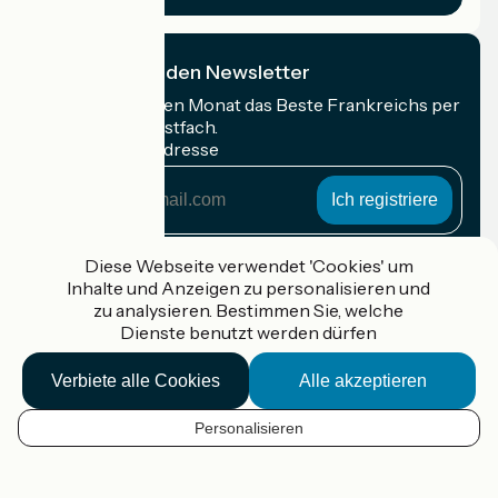
Ich abonniere den Newsletter
Erhalten Sie jeden Monat das Beste Frankreichs per
Rad in Ihrem Postfach.
Meine E-Mail-Adresse
Meine
E-
Mail-
Anmeldebedingungen
Adresse
Diese Webseite verwendet 'Cookies' um
Inhalte und Anzeigen zu personalisieren und
Gefördert im Rahmen von Destination France
zu analysieren. Bestimmen Sie, welche
Dienste benutzt werden dürfen
Verbiete alle Cookies
Alle akzeptieren
Accueil Vélo Pro
Kontakt
Personalisieren
Rechtliche Informationen
DE
Kontakt
Privacy policy