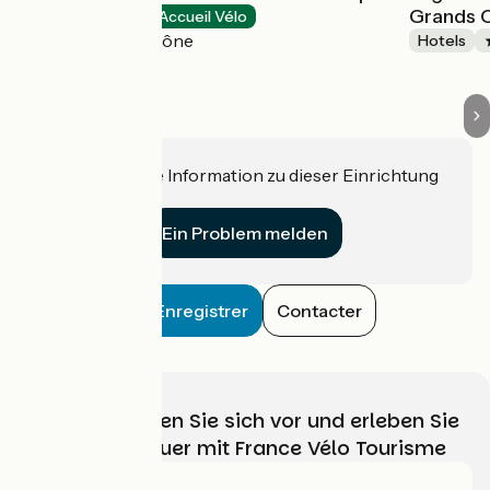
Grands 
Hotels
Accueil Vélo
Chalon-sur-Saône
Hotels
Haben Sie eine Information zu dieser Einrichtung
für uns?
Ein Problem melden
Enregistrer
Contacter
Wählen, bereiten Sie sich vor und erleben Sie
Ihr Radabenteuer mit France Vélo Tourisme