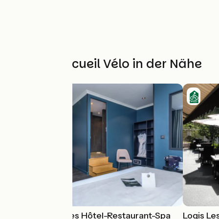
Weitere Accueil Vélo in der Nähe
Le Saint-Georges Hôtel-Restaurant-Spa
Logis Le