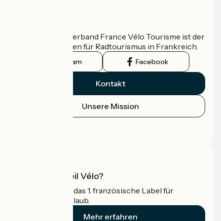
Wer sind wir?
Der nationale Verband France Vélo Tourisme ist der
offizielle Leitfaden für Radtourismus in Frankreich.
Instagram
Facebook
Kontakt
Unsere Mission
Pressebereich
Profi-Bereich
Was ist Accueil Vélo?
Accueil Vélo ist das 1. französische Label für
Radfahrer im Urlaub.
Mehr erfahren