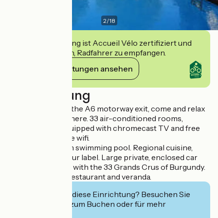
2
/
18
Diese Einrichtung ist Accueil Vélo zertifiziert und
verpflichtet sich, Radfahrer zu empfangen.
Ihre Verpflichtungen ansehen
Beschreibung
800 metres from the A6 motorway exit, come and relax
in a warm atmosphere. 33 air-conditioned rooms,
renovated and equipped with chromecast TV and free
high-performance wifi.
Large terrace with swimming pool. Regional cuisine,
Maître Restaurateur label. Large private, enclosed car
park. Wine library with the 33 Grands Crus of Burgundy.
Air-conditioned restaurant and veranda.
Interessiert Sie diese Einrichtung? Besuchen Sie
deren Website zum Buchen oder für mehr
Informationen.