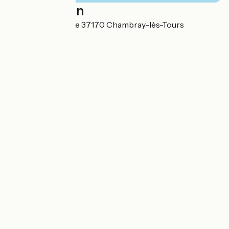
Localisation
2 mail La Papoterie 37170 Chambray-lès-Tours