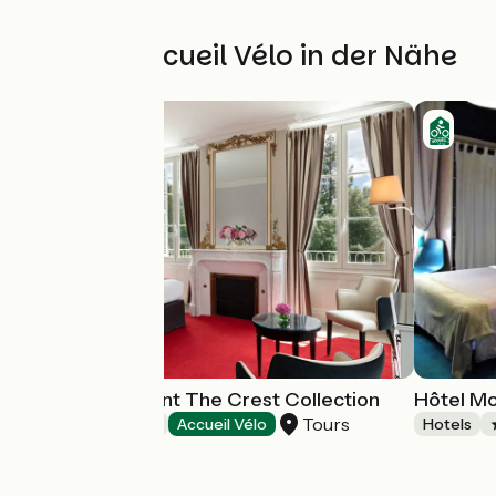
Weitere Accueil Vélo in der Nähe
Château Belmont The Crest Collection
Hôtel Mo
Tours
Hotels
Accueil Vélo
Hotels