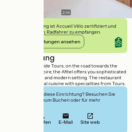
2
/
19
Diese Einrichtung ist Accueil Vélo zertifiziert und
verpflichtet sich, Radfahrer zu empfangen.
Ihre Verpflichtungen ansehen
Beschreibung
Situated 5km outside Tours, on the road towards the
Châteaux of the Loire, the Afitel offers you sophisticated
stays in a peaceful and modern setting. The restaurant
can offer traditional cuisine with specialities from Tours.
Interessiert Sie diese Einrichtung? Besuchen Sie
deren Website zum Buchen oder für mehr
Informationen.
Anrufen
E-Mail
Site web