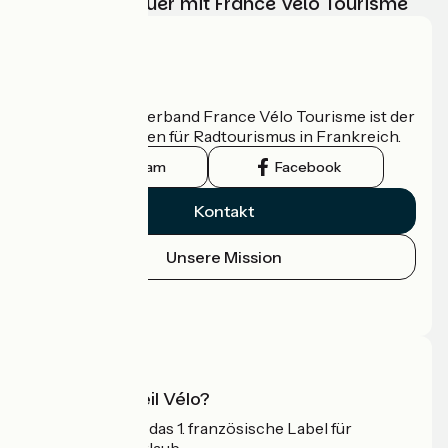
Ihr Radabenteuer mit France Vélo Tourisme
Wer sind wir?
Der nationale Verband France Vélo Tourisme ist der
offizielle Leitfaden für Radtourismus in Frankreich.
Instagram
Facebook
Kontakt
Unsere Mission
Pressebereich
Profi-Bereich
Was ist Accueil Vélo?
Accueil Vélo ist das 1. französische Label für