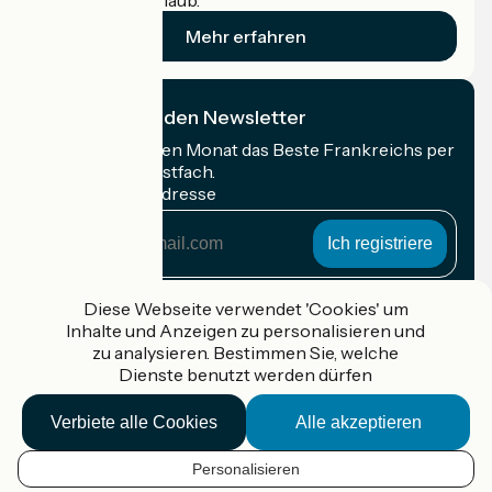
Radfahrer im Urlaub.
Mehr erfahren
Ich abonniere den Newsletter
Erhalten Sie jeden Monat das Beste Frankreichs per
Rad in Ihrem Postfach.
Meine E-Mail-Adresse
Meine
E-
Mail-
Anmeldebedingungen
Adresse
Diese Webseite verwendet 'Cookies' um
Inhalte und Anzeigen zu personalisieren und
Gefördert im Rahmen von Destination France
zu analysieren. Bestimmen Sie, welche
Dienste benutzt werden dürfen
Verbiete alle Cookies
Alle akzeptieren
Accueil Vélo Pro
Kontakt
Personalisieren
Rechtliche Informationen
DE