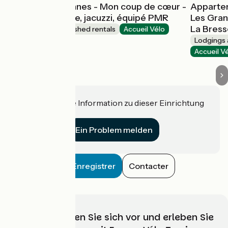
Chalet 8 personnes - Mon coup de cœur -
Appartem
espace bien être, jacuzzi, équipé PMR
Les Gran
La Bres
Lodgings and furnished rentals
Accueil Vélo
La Bresse
Lodgings 
Accueil V
Haben Sie eine Information zu dieser Einrichtung
für uns?
Ein Problem melden
Enregistrer
Contacter
Wählen, bereiten Sie sich vor und erleben Sie