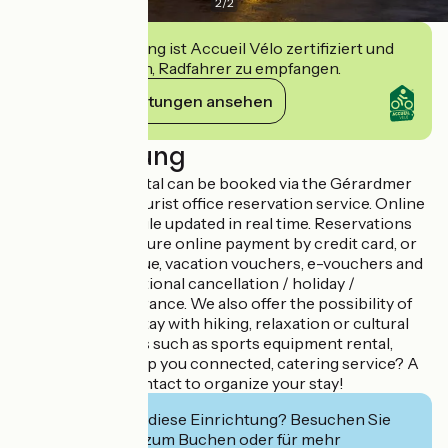
2
/
2
Diese Einrichtung ist Accueil Vélo zertifiziert und
verpflichtet sich, Radfahrer zu empfangen.
Ihre Verpflichtungen ansehen
Beschreibung
This seasonal rental can be booked via the Gérardmer
Hautes Vosges tourist office reservation service. Online
availability schedule updated in real time. Reservations
available 24/7. Secure online payment by credit card, or
payment by cheque, vacation vouchers, e-vouchers and
bank transfer. Optional cancellation / holiday /
interruption insurance. We also offer the possibility of
enhancing your stay with hiking, relaxation or cultural
activities; services such as sports equipment rental,
Pocket wifi to keep you connected, catering service? A
single point of contact to organize your stay!
Interessiert Sie diese Einrichtung? Besuchen Sie
deren Website zum Buchen oder für mehr