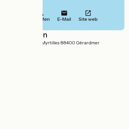
Informationen.
Anrufen
E-Mail
Site web
Localisation
42 A Chemin des Myrtilles 88400 Gérardmer