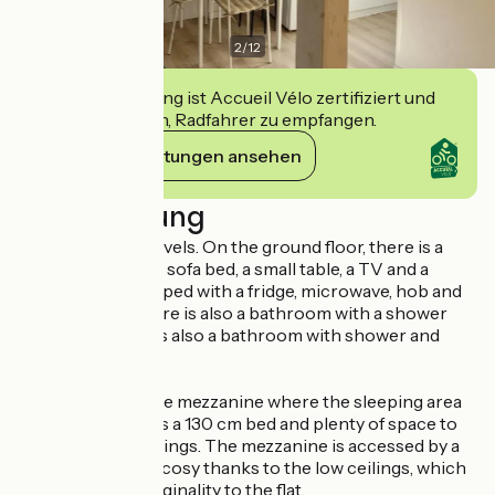
2
/
12
Diese Einrichtung ist Accueil Vélo zertifiziert und
verpflichtet sich, Radfahrer zu empfangen.
Ihre Verpflichtungen ansehen
Beschreibung
The flat has two levels. On the ground floor, there is a
lounge area with a sofa bed, a small table, a TV and a
kitchenette equipped with a fridge, microwave, hob and
coffee maker. There is also a bathroom with a shower
and toilet. There is also a bathroom with shower and
toilet.
Up the stairs to the mezzanine where the sleeping area
is located. There is a 130 cm bed and plenty of space to
store your belongings. The mezzanine is accessed by a
ladder, and is very cosy thanks to the low ceilings, which
add charm and originality to the flat.