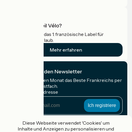
Was ist Accueil Vélo?
Accueil Vélo ist das 1. französische Label für
Radfahrer im Urlaub.
Mehr erfahren
Ich abonniere den Newsletter
Erhalten Sie jeden Monat das Beste Frankreichs per
Rad in Ihrem Postfach.
Meine E-Mail-Adresse
Meine
E-
Mail-
Anmeldebedingungen
Adresse
Diese Webseite verwendet 'Cookies' um
Inhalte und Anzeigen zu personalisieren und
Gefördert im Rahmen von Destination France