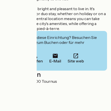
This studio is very bright and pleasant to live in. It's
perfect for a solo or duo stay, whether on holiday or on a
business trip. Its central location means you can take
advantage of all the city's amenities, while offering a
simple, functional pied-à-terre.
Interessiert Sie diese Einrichtung? Besuchen Sie
deren Website zum Buchen oder für mehr
Informationen.
Anrufen
E-Mail
Site web
Localisation
4 Rue Greuze 71700 Tournus