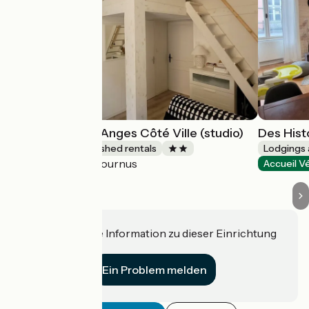
Des Histoires d'Anges Côté Ville (studio)
Des Hist
Lodgings and furnished rentals
Lodgings 
Tournus
Accueil Vélo
Accueil V
Haben Sie eine Information zu dieser Einrichtung
für uns?
Ein Problem melden