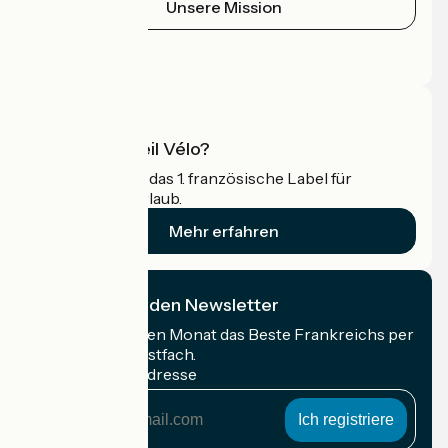
Unsere Mission
Pressebereich
Profi-Bereich
Was ist Accueil Vélo?
Accueil Vélo ist das 1. französische Label für
Radfahrer im Urlaub.
Mehr erfahren
Ich abonniere den Newsletter
Erhalten Sie jeden Monat das Beste Frankreichs per
Rad in Ihrem Postfach.
Meine E-Mail-Adresse
Meine
E-