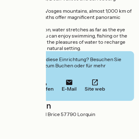
circuits.
At the foot of the Vosges mountains, almost 1,000 km of
signposted footpaths offer magnificent panoramic
views.
In the Etangs region, water stretches as far as the eye
can see, where you can enjoy swimming, fishing or the
art of wellness. All the pleasures of water to recharge
your batteries in a natural setting.
Interessiert Sie diese Einrichtung? Besuchen Sie
deren Website zum Buchen oder für mehr
Informationen.
Anrufen
E-Mail
Site web
Localisation
12a rue du Général Brice 57790 Lorquin