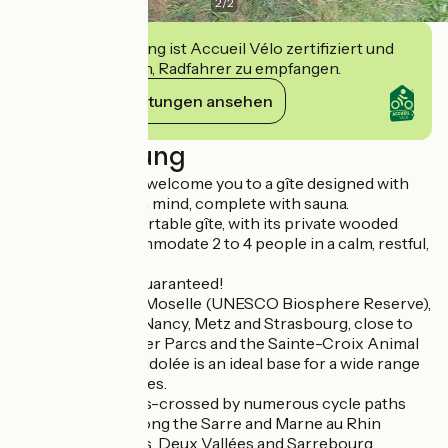
2
/
2
Diese Einrichtung ist Accueil Vélo zertifiziert und
verpflichtet sich, Radfahrer zu empfangen.
Ihre Verpflichtungen ansehen
Beschreibung
Hélène & Thierry welcome you to a gîte designed with
your well-being in mind, complete with sauna.
Our bright, comfortable gîte, with its private wooded
garden, can accommodate 2 to 4 people in a calm, restful,
bucolic setting.
Peace and quiet guaranteed!
Located in South Moselle (UNESCO Biosphere Reserve),
halfway between Nancy, Metz and Strasbourg, close to
Sarrebourg, Center Parcs and the Sainte-Croix Animal
Park, Gîte de la Bridolée is an ideal base for a wide range
of outdoor activities.
The region is criss-crossed by numerous cycle paths
and greenways along the Sarre and Marne au Rhin
canals. The Etangs, Deux Vallées and Sarrebourg