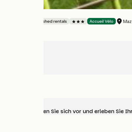
La Draunière
Maz
Lodgings and furnished rentals
Accueil Vélo
Wählen, bereiten Sie sich vor und erleben Sie 