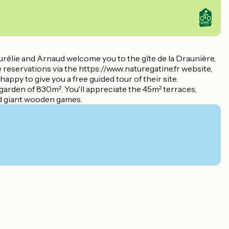
Aurélie and Arnaud welcome you to the gîte de la Draunière,
 reservations via the https://www.naturegatine.fr website,
appy to give you a free guided tour of their site.
arden of 830m². You'll appreciate the 45m² terraces,
nd giant wooden games.