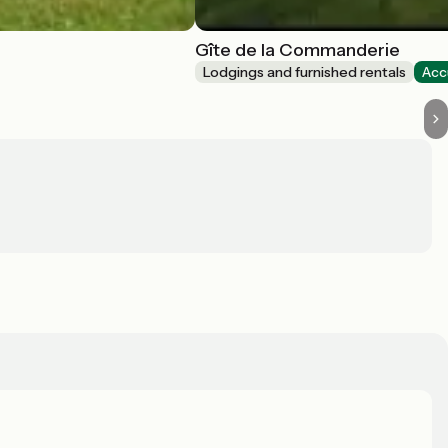
Gîte de la Commanderie
Lodgings and furnished rentals
Acc