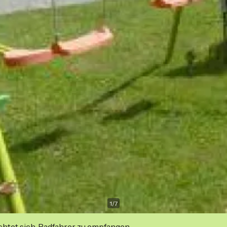
1
/
7
ichtet sich, Radfahrer zu empfangen.