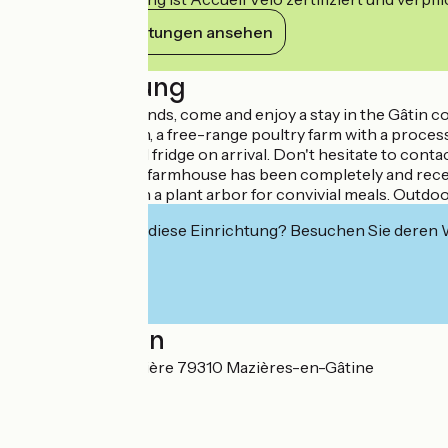
Ihre Verpflichtungen ansehen
Beschreibung
With family or friends, come and enjoy a stay in the Gâtin 
close to their farm, a free-range poultry farm with a proce
so you'll have a full fridge on arrival. Don't hesitate to co
The old detached farmhouse has been completely and recent
including one with a plant arbor for convivial meals. Outd
Interessiert Sie diese Einrichtung? Besuchen Sie deren
Localisation
Lieu-dit La Draunière 79310 Mazières-en-Gâtine