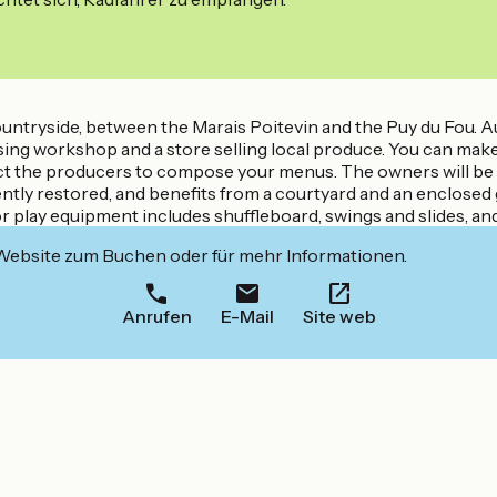
countryside, between the Marais Poitevin and the Puy du Fou. 
ssing workshop and a store selling local produce. You can make
ntact the producers to compose your menus. The owners will be h
ly restored, and benefits from a courtyard and an enclosed g
oor play equipment includes shuffleboard, swings and slides, a
 Website zum Buchen oder für mehr Informationen.
Anrufen
E-Mail
Site web