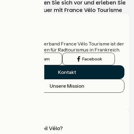
Wählen, bereiten Sie sich vor und erleben Sie
Ihr Radabenteuer mit France Vélo Tourisme
Wer sind wir?
Der nationale Verband France Vélo Tourisme ist der
offizielle Leitfaden für Radtourismus in Frankreich.
Instagram
Facebook
Kontakt
Unsere Mission
Pressebereich
Profi-Bereich
Was ist Accueil Vélo?