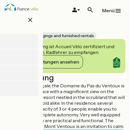
Direkt
zum
Menü
Inhalt
close
studio
Accueil Vélo
Lodgings and furnished rentals
Diese Einrichtung ist Accueil Vélo zertifiziert und
verpflichtet sich, Radfahrer zu empfangen.
Ihre Verpflichtungen ansehen
Beschreibung
In Drôme Provençale, the Domaine du Pas du Ventoux is
an outstanding place with a magnificent view on the
Mont Ventoux. A resort nestled in the scrubland that will
charm young and old alike. In the residence, several
studios with a capacity of 3 or 4 people, enable you to
enjoy a stay in complete autonomy. Very well equipped
and arranged, they are practical and functional. The
terrace, facing the Mont Ventoux is an invitation to calm.