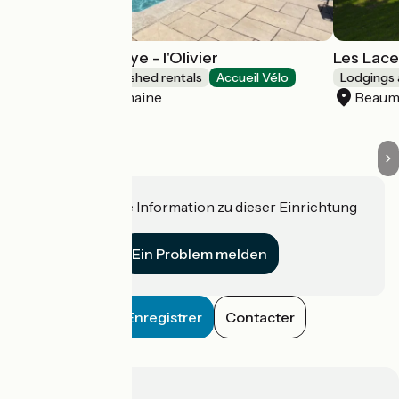
Les Gites de Baye - l'Olivier
Les Lace
Lodgings and furnished rentals
Accueil Vélo
Lodgings 
Vaison-la-Romaine
Beaum
Haben Sie eine Information zu dieser Einrichtung
für uns?
Ein Problem melden
Enregistrer
Contacter