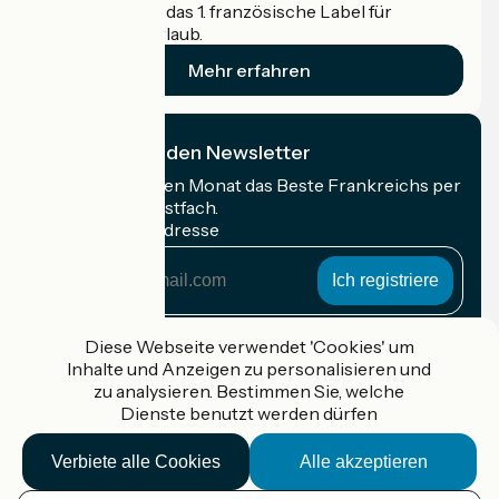
Accueil Vélo ist das 1. französische Label für
Radfahrer im Urlaub.
Mehr erfahren
Ich abonniere den Newsletter
Erhalten Sie jeden Monat das Beste Frankreichs per
Rad in Ihrem Postfach.
Meine E-Mail-Adresse
Meine
E-
Mail-
Anmeldebedingungen
Adresse
Diese Webseite verwendet 'Cookies' um
Inhalte und Anzeigen zu personalisieren und
Gefördert im Rahmen von Destination France
zu analysieren. Bestimmen Sie, welche
Dienste benutzt werden dürfen
Verbiete alle Cookies
Alle akzeptieren
Accueil Vélo Pro