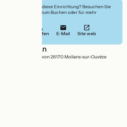
Interessiert Sie diese Einrichtung? Besuchen Sie
deren Website zum Buchen oder für mehr
Informationen.
Anrufen
E-Mail
Site web
Localisation
Hameau de Pierrevon 26170 Mollans-sur-Ouvèze