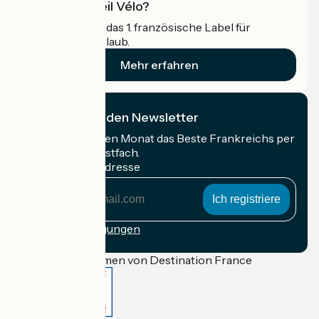
Was ist Accueil Vélo?
Accueil Vélo ist das 1. französische Label für
Radfahrer im Urlaub.
Mehr erfahren
Ich abonniere den Newsletter
Erhalten Sie jeden Monat das Beste Frankreichs per
Rad in Ihrem Postfach.
Meine E-Mail-Adresse
Meine
E-
Mail-
Anmeldebedingungen
Adresse
Gefördert im Rahmen von Destination France