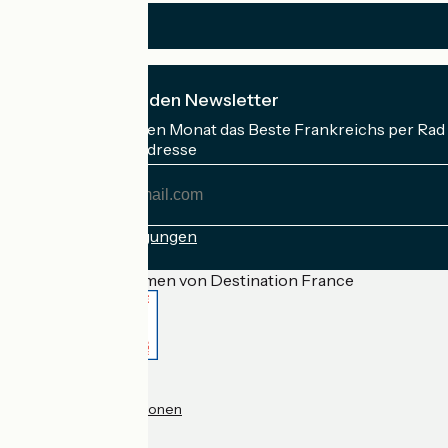
Ich abonniere den Newsletter
Erhalten Sie jeden Monat das Beste Frankreichs per Rad 
Meine E-Mail-Adresse
Meine
E-
Mail-
Anmeldebedingungen
Adresse
Gefördert im Rahmen von Destination France
Accueil Vélo Pro
Kontakt
Rechtliche Informationen
Kontakt
Privacy policy