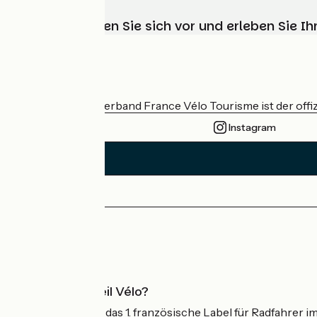
Wählen, bereiten Sie sich vor und erleben Sie 
Wer sind wir?
Der nationale Verband France Vélo Tourisme ist der offiz
Instagram
Pressebereich
Profi-Bereich
Was ist Accueil Vélo?
Accueil Vélo ist das 1. französische Label für Radfahrer i