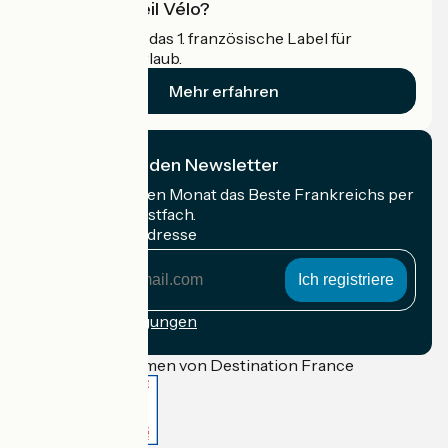
Was ist Accueil Vélo?
Accueil Vélo ist das 1. französische Label für
Radfahrer im Urlaub.
Mehr erfahren
Ich abonniere den Newsletter
Erhalten Sie jeden Monat das Beste Frankreichs per
Rad in Ihrem Postfach.
Meine E-Mail-Adresse
Meine
E-
Mail-
Anmeldebedingungen
Adresse
Gefördert im Rahmen von Destination France