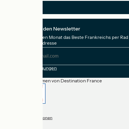
Ich abonniere den Newsletter
Erhalten Sie jeden Monat das Beste Frankreichs per Rad 
Meine E-Mail-Adresse
Meine
E-
Mail-
Anmeldebedingungen
Adresse
Gefördert im Rahmen von Destination France
Accueil Vélo Pro
Kontakt
Rechtliche Informationen
Kontakt
Privacy policy