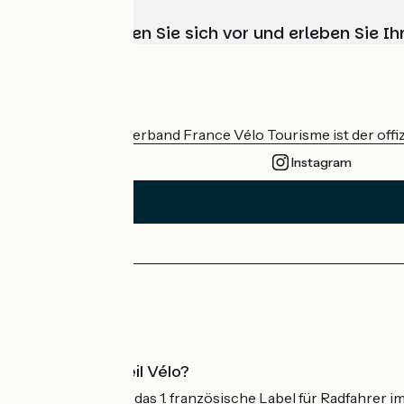
Wählen, bereiten Sie sich vor und erleben Sie 
Wer sind wir?
Der nationale Verband France Vélo Tourisme ist der offiz
Instagram
Pressebereich
Profi-Bereich
Was ist Accueil Vélo?
Accueil Vélo ist das 1. französische Label für Radfahrer i