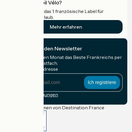
Was ist Accueil Vélo?
Accueil Vélo ist das 1. französische Label für
Radfahrer im Urlaub.
Mehr erfahren
Ich abonniere den Newsletter
Erhalten Sie jeden Monat das Beste Frankreichs per
Rad in Ihrem Postfach.
Meine E-Mail-Adresse
Meine
E-
Mail-
Anmeldebedingungen
Adresse
Gefördert im Rahmen von Destination France