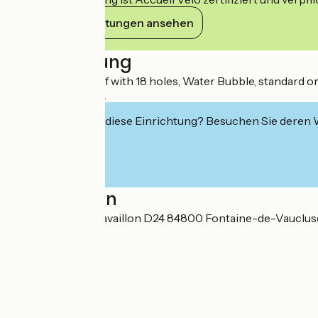
Ihre Verpflichtungen ansehen
Beschreibung
Paintball, Mini Golf with 18 holes, Water Bubble, standard or 
in a restful setting.
Interessiert Sie diese Einrichtung? Besuchen Sie deren
Localisation
Galas, Route de Cavaillon D24 84800 Fontaine-de-Vauclus