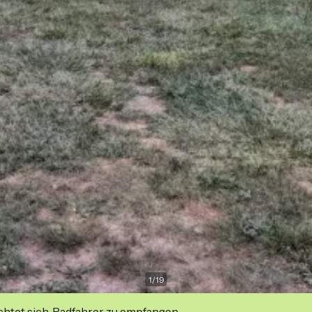
1
/
19
ichtet sich, Radfahrer zu empfangen.