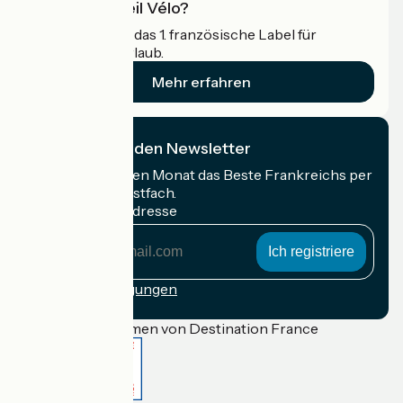
Was ist Accueil Vélo?
Accueil Vélo ist das 1. französische Label für
Radfahrer im Urlaub.
Mehr erfahren
Ich abonniere den Newsletter
Erhalten Sie jeden Monat das Beste Frankreichs per
Rad in Ihrem Postfach.
Meine E-Mail-Adresse
Meine
E-
Mail-
Anmeldebedingungen
Adresse
Gefördert im Rahmen von Destination France