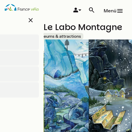
Direkt
zum
Menü
Inhalt
close
Eurêka - Le Labo Montagne
Accueil Vélo
Museums & attractions