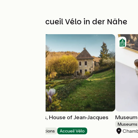
Weitere Accueil Vélo in der Nähe
Les Charmettes, House of Jean-Jacques
Museum o
Rousseau
Museums 
Chamb
Museums & attractions
Accueil Vélo
Chambéry