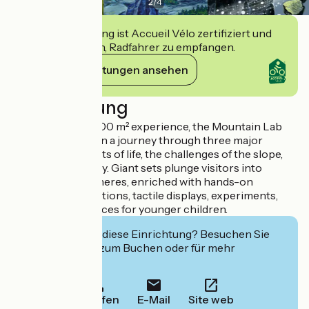
2
/
4
Diese Einrichtung ist Accueil Vélo zertifiziert und
verpflichtet sich, Radfahrer zu empfangen.
Ihre Verpflichtungen ansehen
Beschreibung
In an immersive 500 m² experience, the Mountain Lab
will take visitors on a journey through three major
themes: the secrets of life, the challenges of the slope,
and the Earth's fury. Giant sets plunge visitors into
powerful atmospheres, enriched with hands-on
activities, observations, tactile displays, experiments,
and dedicated spaces for younger children.
Interessiert Sie diese Einrichtung? Besuchen Sie
deren Website zum Buchen oder für mehr
Informationen.
Anrufen
E-Mail
Site web