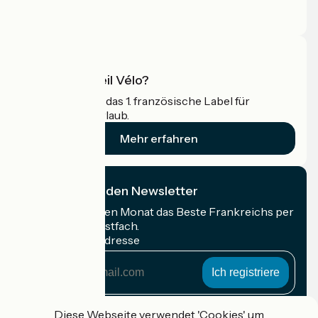
Pressebereich
Profi-Bereich
Was ist Accueil Vélo?
Accueil Vélo ist das 1. französische Label für
Radfahrer im Urlaub.
Mehr erfahren
Ich abonniere den Newsletter
Erhalten Sie jeden Monat das Beste Frankreichs per
Rad in Ihrem Postfach.
Meine E-Mail-Adresse
Meine
E-
Mail-
Anmeldebedingungen
Adresse
Diese Webseite verwendet 'Cookies' um