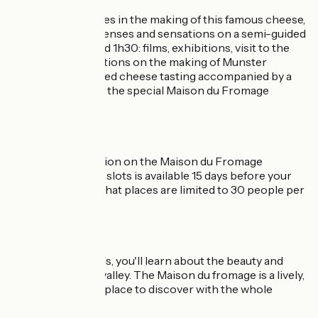
Follow all the stages in the making of this famous cheese,
a journey rich in senses and sensations on a semi-guided
tour lasting around 1h30: films, exhibitions, visit to the
cowshed, explanations on the making of Munster
cheese, commented cheese tasting accompanied by a
glass of wine from the special Maison du Fromage
vintage...
Book your admission on the Maison du Fromage
website, the list of slots is available 15 days before your
visit. Please note that places are limited to 30 people per
session.
As the tour unfolds, you'll learn about the beauty and
originality of this valley. The Maison du fromage is a lively,
authentic and fun place to discover with the whole
family!