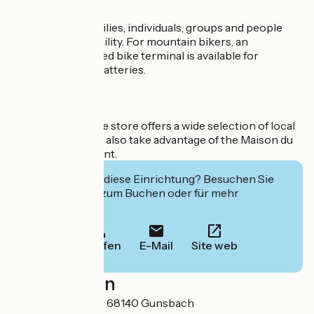
Accessible to families, individuals, groups and people
with reduced mobility. For mountain bikers, an
electrically-assisted bike terminal is available for
recharging your batteries.
After your visit, the store offers a wide selection of local
products. You can also take advantage of the Maison du
Fromage restaurant.
Interessiert Sie diese Einrichtung? Besuchen Sie
deren Website zum Buchen oder für mehr
Informationen.
Anrufen
E-Mail
Site web
Localisation
23 rue de Munster 68140 Gunsbach