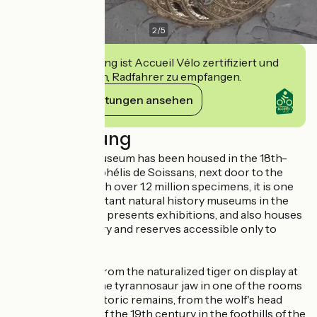
2
/
5
Diese Einrichtung ist Accueil Vélo zertifiziert und
verpflichtet sich, Radfahrer zu empfangen.
Ihre Verpflichtungen ansehen
Beschreibung
Since 1943, the museum has been housed in the 18th-
century Hôtel Raphélis de Soissans, next door to the
Musée Calvet. With over 1.2 million specimens, it is one
of the most important natural history museums in the
region. It regularly presents exhibitions, and also houses
a large study library and reserves accessible only to
researchers.
Ideal for families: from the naturalized tiger on display at
the entrance to the tyrannosaur jaw in one of the rooms
devoted to prehistoric remains, from the wolf's head
found at the end of the 19th century in the foothills of the