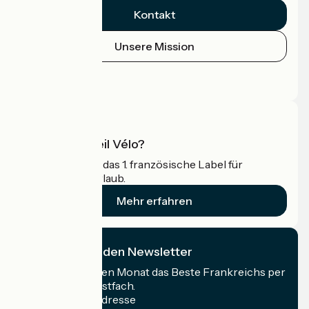
Kontakt
Unsere Mission
Pressebereich
Profi-Bereich
Was ist Accueil Vélo?
Accueil Vélo ist das 1. französische Label für
Radfahrer im Urlaub.
Mehr erfahren
Ich abonniere den Newsletter
Erhalten Sie jeden Monat das Beste Frankreichs per
Rad in Ihrem Postfach.
Meine E-Mail-Adresse