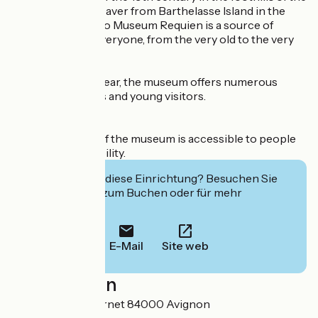
Ventoux to the beaver from Barthelasse Island in the
showcase: a visit to Museum Requien is a source of
enrichment for everyone, from the very old to the very
young.
Throughout the year, the museum offers numerous
events for families and young visitors.
IH: the first floor of the museum is accessible to people
with reduced mobility.
Interessiert Sie diese Einrichtung? Besuchen Sie
deren Website zum Buchen oder für mehr
Informationen.
E-Mail
Site web
Localisation
67 rue Joseph Vernet 84000 Avignon