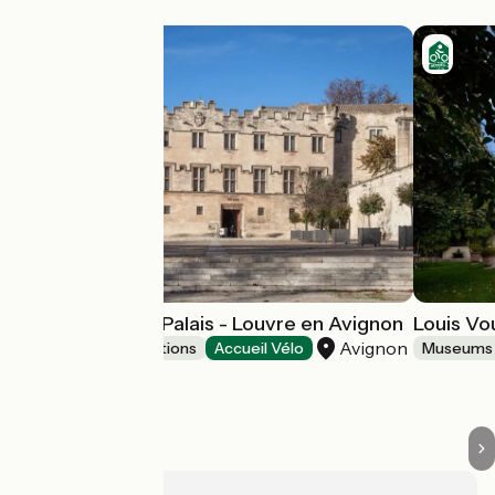
Musée du Petit Palais - Louvre en Avignon
Louis V
Avignon
Museums & attractions
Accueil Vélo
Museums 