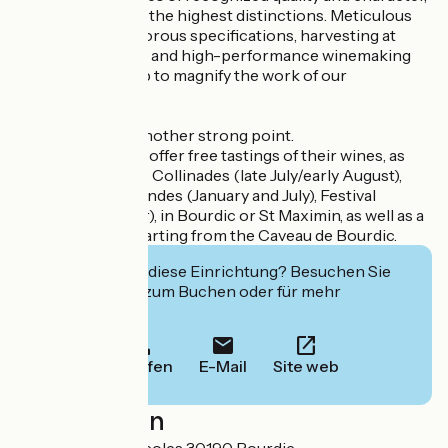
regularly awarded the highest distinctions. Meticulous
plot selection, rigorous specifications, harvesting at
optimum maturity and high-performance winemaking
equipment all help to magnify the work of our
winemakers.
Wine tourism is another strong point.
The winegrowers offer free tastings of their wines, as
well as events: Les Collinades (late July/early August),
Alliances Gourmandes (January and July), Festival
Primeur (October), in Bourdic or St Maximin, as well as a
Discovery Trail starting from the Caveau de Bourdic.
Interessiert Sie diese Einrichtung? Besuchen Sie
deren Website zum Buchen oder für mehr
Informationen.
Anrufen
E-Mail
Site web
Localisation