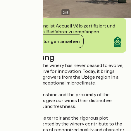
2
/
8
Diese Einrichtung ist Accueil Vélo zertifiziert und
verpflichtet sich, Radfahrer zu empfangen.
Ihre Verpflichtungen ansehen
Beschreibung
Founded in 1928, the winery has never ceased to evolve,
with a constant drive for innovation. Today, it brings
together 110 winegrowers from the Uzège region in a
vineyard with an exceptional microclimate.
Mediterranean sunshine and the proximity of the
Cévennes foothills give our wines their distinctive
aromatic richness and freshness.
The diversity of the terroir and the rigorous plot
selection implemented by the winery contribute to the
production of wines of recognized quality and character,