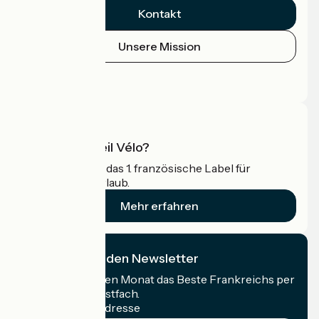
Kontakt
Unsere Mission
Pressebereich
Profi-Bereich
Was ist Accueil Vélo?
Accueil Vélo ist das 1. französische Label für
Radfahrer im Urlaub.
Mehr erfahren
Ich abonniere den Newsletter
Erhalten Sie jeden Monat das Beste Frankreichs per
Rad in Ihrem Postfach.
Meine E-Mail-Adresse