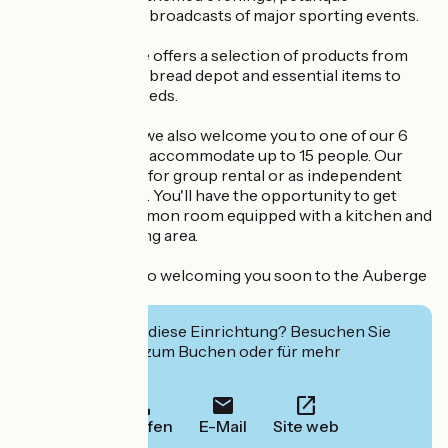
competitions and broadcasts of major sporting events.
Our grocery store offers a selection of products from
local producers, a bread depot and essential items to
meet your daily needs.
For a longer stay, we also welcome you to one of our 6
rooms, which can accommodate up to 15 people. Our
gîtes are available for group rental or as independent
chambres d'étape. You'll have the opportunity to get
together in a common room equipped with a kitchen and
a comfortable living area.
We look forward to welcoming you soon to the Auberge
de Planzolles!
Interessiert Sie diese Einrichtung? Besuchen Sie
deren Website zum Buchen oder für mehr
Informationen.
Anrufen
E-Mail
Site web