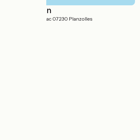
Localisation
61 impasse de l’Ubac 07230 Planzolles