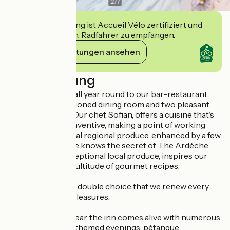
2
/
7
Diese Einrichtung ist Accueil Vélo zertifiziert und
verpflichtet sich, Radfahrer zu empfangen.
Ihre Verpflichtungen ansehen
Beschreibung
We welcome you all year round to our bar-restaurant,
with its air-conditioned dining room and two pleasant
shaded terraces. Our chef, Sofian, offers a cuisine that's
both simple and inventive, making a point of working
with fresh, seasonal regional produce, enhanced by a few
spices that only he knows the secret of. The Ardèche
region, rich in exceptional local produce, inspires our
chef to create a multitude of gourmet recipes.
Our menus offer a double choice that we renew every
week to vary the pleasures.
Throughout the year, the inn comes alive with numerous
events: concerts, themed evenings, pétanque