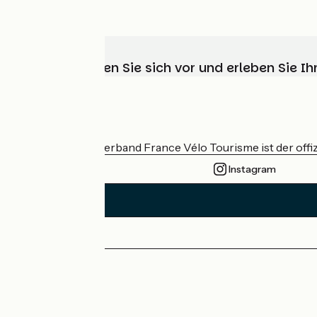
Wählen, bereiten Sie sich vor und erleben Sie 
Wer sind wir?
Der nationale Verband France Vélo Tourisme ist der offiz
Instagram
Pressebereich
Profi-Bereich