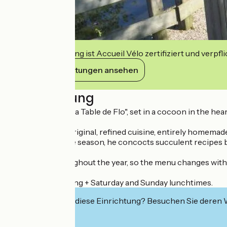
Diese Einrichtung ist Accueil Vélo zertifiziert und verpfl
Ihre Verpflichtungen ansehen
Beschreibung
Our restaurant, "La Table de Flo", set in a cocoon in the he
Our Chef offers original, refined cuisine, entirely homemade
Depending on the season, he concocts succulent recipes bas
Menus vary throughout the year, so the menu changes with 
Open every evening + Saturday and Sunday lunchtimes.
Interessiert Sie diese Einrichtung? Besuchen Sie deren