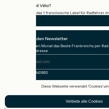
Was ist Accueil Vélo?
Accueil Vélo ist das 1. französische Label für Radfahrer i
Ich abonniere den Newsletter
Erhalten Sie jeden Monat das Beste Frankreichs per Rad 
Meine E-Mail-Adresse
Meine
E-
Mail-
Anmeldebedingungen
Adresse
Gefördert im Rahmen von Destination France
Diese Webseite verwendet 'Cookies' um I
Verbiete alle Cookies
Accueil Vélo Pro