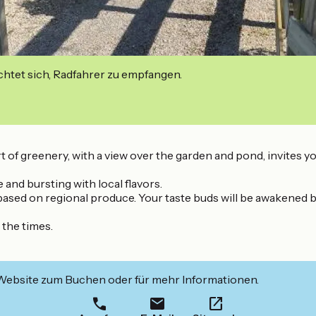
ichtet sich, Radfahrer zu empfangen.
art of greenery, with a view over the garden and pond, invites 
 and bursting with local flavors.
ed on regional produce. Your taste buds will be awakened by 
the times.
 Website zum Buchen oder für mehr Informationen.