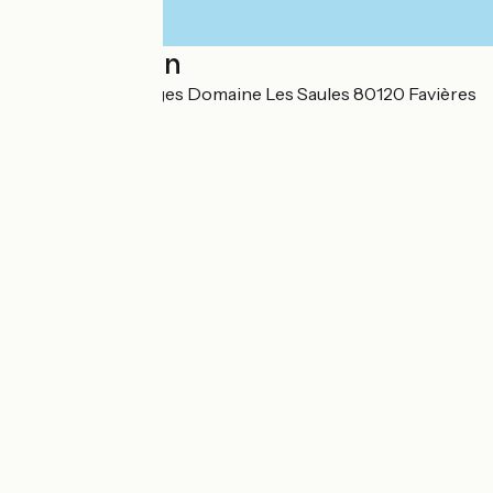
Localisation
1075 Rue des Forges Domaine Les Saules 80120 Favières