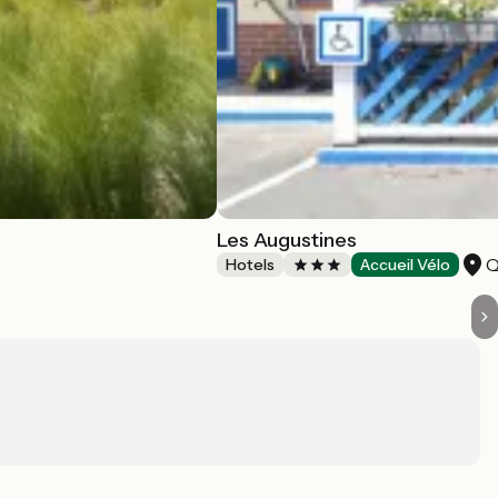
Les Augustines
Q
Hotels
Accueil Vélo