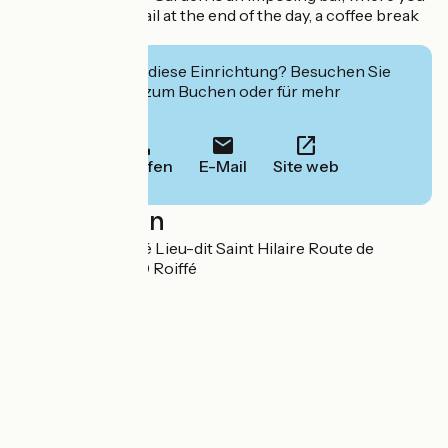
can enjoy a cocktail at the end of the day, a coffee break
or a quick lunch.
Interessiert Sie diese Einrichtung? Besuchen Sie
deren Website zum Buchen oder für mehr
Informationen.
Anrufen
E-Mail
Site web
Localisation
Domaine de Roiffé Lieu-dit Saint Hilaire Route de
Fontevraud 86120 Roiffé