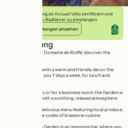
Diese Einrichtung ist Accueil Vélo zertifiziert und
verpflichtet sich, Radfahrer zu empfangen.
Ihre Verpflichtungen ansehen
Beschreibung
At the heart of the Domaine de Roiffé, discover the
Garden!
A new restaurant with a warm and friendly decor, the
Garden welcomes you 7 days a week, for lunch and
dinner.
With friends, family or for a business lunch, the Garden is
a charming place with a soothing, relaxed atmosphere.
The chef offers a delicious menu featuring local produce,
in keeping with the codes of brasserie cuisine.
At the heart of the Garden is an imposing bar, where you