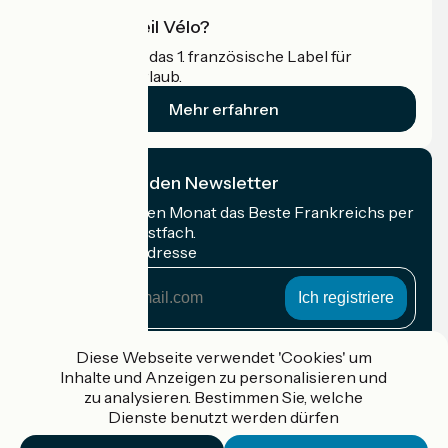
Was ist Accueil Vélo?
Accueil Vélo ist das 1. französische Label für
Radfahrer im Urlaub.
Mehr erfahren
Ich abonniere den Newsletter
Erhalten Sie jeden Monat das Beste Frankreichs per
Rad in Ihrem Postfach.
Meine E-Mail-Adresse
Meine
E-
Mail-
Anmeldebedingungen
Adresse
Diese Webseite verwendet 'Cookies' um
Inhalte und Anzeigen zu personalisieren und
Gefördert im Rahmen von Destination France
zu analysieren. Bestimmen Sie, welche
Dienste benutzt werden dürfen