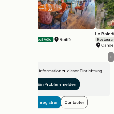
Le Garden
Le Baladi
Roiffé
Restaurants
Accueil Vélo
Restaura
Candes
Haben Sie eine Information zu dieser Einrichtung
für uns?
Ein Problem melden
Enregistrer
Contacter