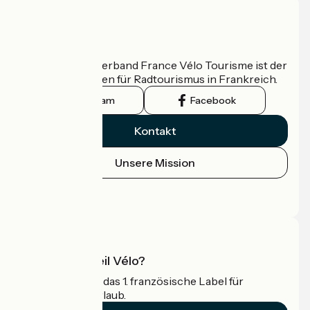
Wer sind wir?
Der nationale Verband France Vélo Tourisme ist der
offizielle Leitfaden für Radtourismus in Frankreich.
Instagram
Facebook
Kontakt
Unsere Mission
Pressebereich
Profi-Bereich
Was ist Accueil Vélo?
Accueil Vélo ist das 1. französische Label für
Radfahrer im Urlaub.