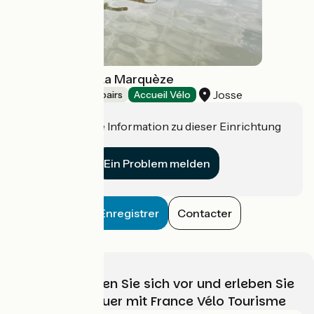
Base nautique La Marquèze
Josse
Bicycle rentals/ repairs
Accueil Vélo
Haben Sie eine Information zu dieser Einrichtung
für uns?
Ein Problem melden
Enregistrer
Contacter
Wählen, bereiten Sie sich vor und erleben Sie
Ihr Radabenteuer mit France Vélo Tourisme