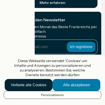
Mehr erfahren
Ich abonniere den Newsletter
Erhalten Sie jeden Monat das Beste Frankreichs per
Rad in Ihrem Postfach.
Meine E-Mail-Adresse
Meine
E-
Mail-
Anmeldebedingungen
Adresse
Diese Webseite verwendet 'Cookies' um
Inhalte und Anzeigen zu personalisieren und
Gefördert im Rahmen von Destination France
zu analysieren. Bestimmen Sie, welche
Dienste benutzt werden dürfen
Verbiete alle Cookies
Alle akzeptieren
Accueil Vélo Pro
Kontakt
Personalisieren
Rechtliche Informationen
DE
Kontakt