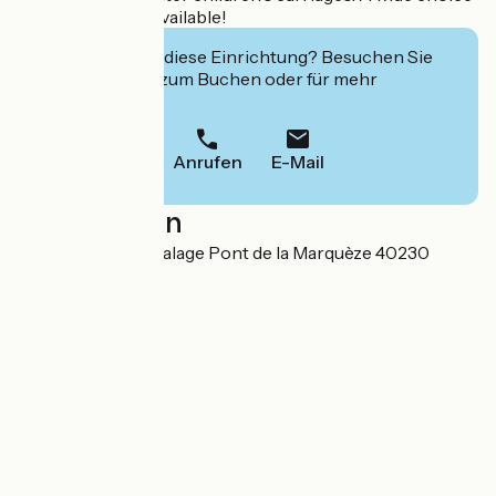
of snacks is also available!
Interessiert Sie diese Einrichtung? Besuchen Sie
deren Website zum Buchen oder für mehr
Informationen.
Anrufen
E-Mail
Localisation
2535 chemin de Halage Pont de la Marquèze 40230
Josse