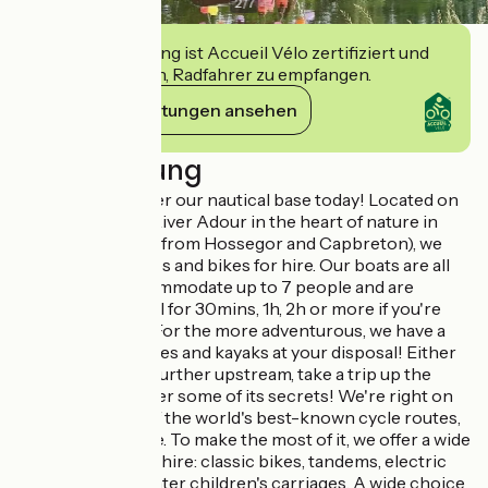
2
/
7
Diese Einrichtung ist Accueil Vélo zertifiziert und
verpflichtet sich, Radfahrer zu empfangen.
Ihre Verpflichtungen ansehen
Beschreibung
Come and discover our nautical base today! Located on
the banks of the River Adour in the heart of nature in
Josse (15 minutes from Hossegor and Capbreton), we
offer boats, canoes and bikes for hire. Our boats are all
electric, can accommodate up to 7 people and are
available for rental for 30mins, 1h, 2h or more if you're
keen to explore! For the more adventurous, we have a
large fleet of canoes and kayaks at your disposal! Either
from the base or further upstream, take a trip up the
Adour and discover some of its secrets! We're right on
the edge of one of the world's best-known cycle routes,
the Scandibérique. To make the most of it, we offer a wide
range of bikes for hire: classic bikes, tandems, electric
bikes and two-seater children's carriages. A wide choice