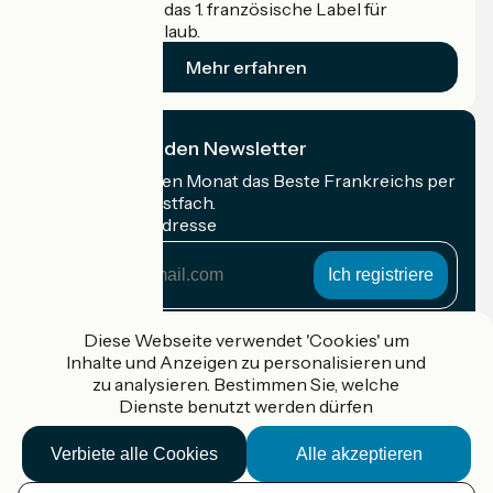
Accueil Vélo ist das 1. französische Label für
Radfahrer im Urlaub.
Mehr erfahren
Ich abonniere den Newsletter
Erhalten Sie jeden Monat das Beste Frankreichs per
Rad in Ihrem Postfach.
Meine E-Mail-Adresse
Meine
E-
Mail-
Anmeldebedingungen
Adresse
Diese Webseite verwendet 'Cookies' um
Inhalte und Anzeigen zu personalisieren und
Gefördert im Rahmen von Destination France
zu analysieren. Bestimmen Sie, welche
Dienste benutzt werden dürfen
Verbiete alle Cookies
Alle akzeptieren
Accueil Vélo Pro
Kontakt