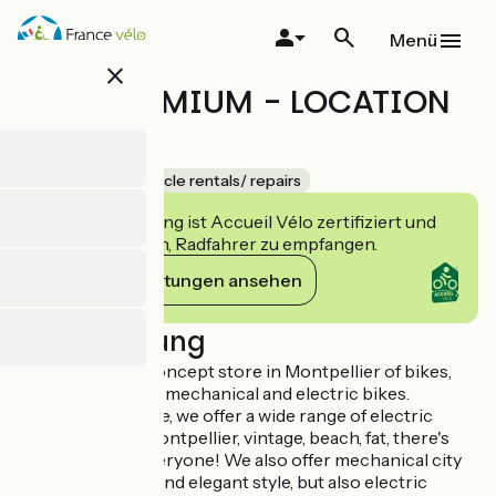
Direkt
zum
Menü
Inhalt
close
EBIKEPREMIUM - LOCATION
VELO
Accueil Vélo
Bicycle rentals/ repairs
Diese Einrichtung ist Accueil Vélo zertifiziert und
verpflichtet sich, Radfahrer zu empfangen.
Ihre Verpflichtungen ansehen
Beschreibung
EbikePremium, concept store in Montpellier of bikes,
electric scooters, mechanical and electric bikes.
For rent or for sale, we offer a wide range of electric
bikes unique in Montpellier, vintage, beach, fat, there's
something for everyone! We also offer mechanical city
bikes in a classic and elegant style, but also electric