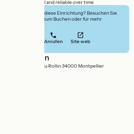
scooters powerful and reliable over time.
Interessiert Sie diese Einrichtung? Besuchen Sie
deren Website zum Buchen oder für mehr
Informationen.
Anrufen
Site web
Localisation
10, boulevard Ledru Rollin 34000 Montpellier