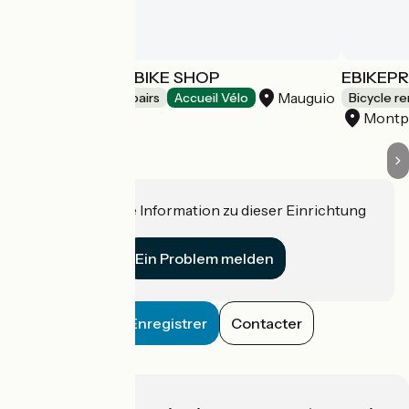
RÊVE DE VÉLO BIKE SHOP
EBIKEPR
Mauguio
Bicycle rentals/ repairs
Accueil Vélo
Bicycle re
Montpe
Haben Sie eine Information zu dieser Einrichtung
für uns?
Ein Problem melden
Enregistrer
Contacter