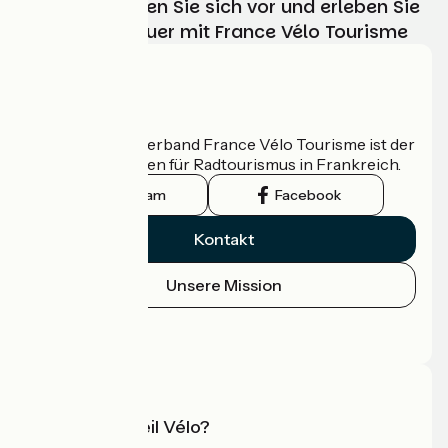
Wählen, bereiten Sie sich vor und erleben Sie
Ihr Radabenteuer mit France Vélo Tourisme
Wer sind wir?
Der nationale Verband France Vélo Tourisme ist der
offizielle Leitfaden für Radtourismus in Frankreich.
Instagram
Facebook
Kontakt
Unsere Mission
Pressebereich
Profi-Bereich
Was ist Accueil Vélo?