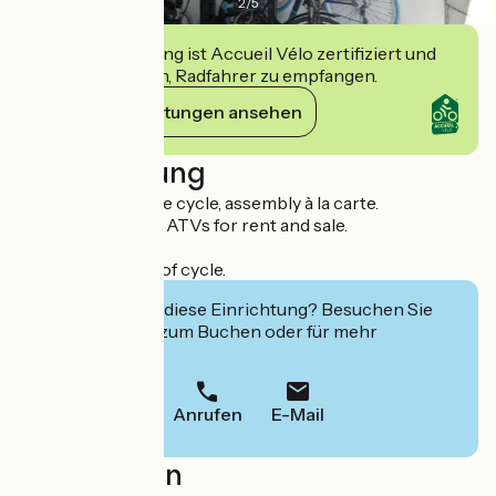
2
/
5
Diese Einrichtung ist Accueil Vélo zertifiziert und
verpflichtet sich, Radfahrer zu empfangen.
Ihre Verpflichtungen ansehen
Beschreibung
Professional of the cycle, assembly à la carte.
Electric bikes and ATVs for rent and sale.
French brands.
Rental and repair of cycle.
Interessiert Sie diese Einrichtung? Besuchen Sie
deren Website zum Buchen oder für mehr
Informationen.
Anrufen
E-Mail
Localisation