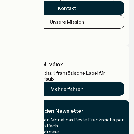
Kontakt
Unsere Mission
Pressebereich
Profi-Bereich
Was ist Accueil Vélo?
Accueil Vélo ist das 1. französische Label für
Radfahrer im Urlaub.
Mehr erfahren
Ich abonniere den Newsletter
Erhalten Sie jeden Monat das Beste Frankreichs per
Rad in Ihrem Postfach.
Meine E-Mail-Adresse