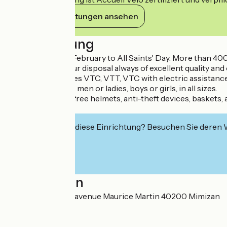
Ihre Verpflichtungen ansehen
Beschreibung
Store open from February to All Saints' Day. More than 40
bikes will be at your disposal always of excellent quality
All types of bicycles VTC, VTT, VTC with electric assistance
choice of bicycles men or ladies, boys or girls, in all sizes.
You will also have free helmets, anti-theft devices, basket
Repair possible.
Interessiert Sie diese Einrichtung? Besuchen Sie deren
Localisation
22 rue des lacs 43 avenue Maurice Martin 40200 Mimizan