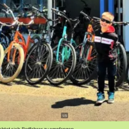
1
/
5
ichtet sich, Radfahrer zu empfangen.