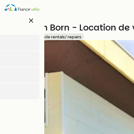
Direkt
zum
Inhalt
close
Cycles en Born - Location de 
Accueil Vélo
Bicycle rentals/ repairs