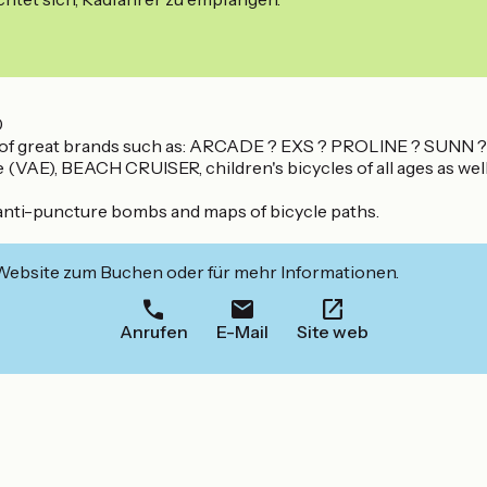
0
 and of great brands such as: ARCADE ? EXS ? PROLINE ? SUNN 
 (VAE), BEACH CRUISER, children's bicycles of all ages as well a
s, anti-puncture bombs and maps of bicycle paths.
 Website zum Buchen oder für mehr Informationen.
Anrufen
E-Mail
Site web