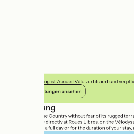
Diese Einrichtung ist Accueil Vélo zertifiziert und verpfl
Ihre Verpflichtungen ansehen
Beschreibung
Explore the Basque Country without fear of its rugged terrai
Straddle your bike directly at Roues Libres, on the Vélodys
bike for a half-day, a full day or for the duration of your stay