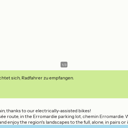
1
/
3
ichtet sich, Radfahrer zu empfangen.
n, thanks to our electrically-assisted bikes!
sée route, in the Erromardie parking lot, chemin Erromardie. 
, and enjoy the region's landscapes to the full, alone, in pairs or