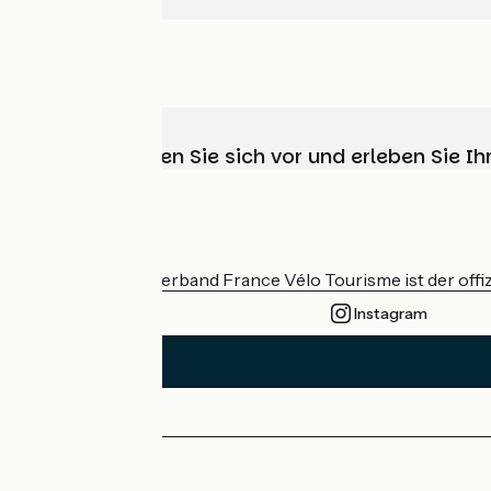
Wählen, bereiten Sie sich vor und erleben Sie 
Wer sind wir?
Der nationale Verband France Vélo Tourisme ist der offiz
Instagram
Pressebereich
Profi-Bereich