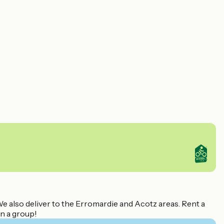
We also deliver to the Erromardie and Acotz areas. Rent a
 in a group!