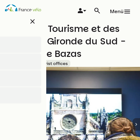
Direkt
zum
Menü
Inhalt
close
Office de Tourisme et des
Loisirs La Gironde du Sud -
Bureau de Bazas
Accueil Vélo
Tourist offices