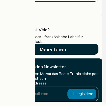
Pressebereich
Profi-Bereich
Was ist Accueil Vélo?
Accueil Vélo ist das 1. französische Label für
Radfahrer im Urlaub.
Mehr erfahren
Ich abonniere den Newsletter
Erhalten Sie jeden Monat das Beste Frankreichs per
Rad in Ihrem Postfach.
Meine E-Mail-Adresse
Meine
E-
Mail-
Anmeldebedingungen