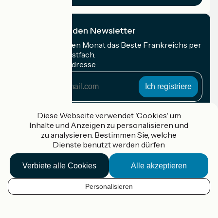
Ich abonniere den Newsletter
Erhalten Sie jeden Monat das Beste Frankreichs per
Rad in Ihrem Postfach.
Meine E-Mail-Adresse
Meine
E-
Mail-
Anmeldebedingungen
Adresse
Diese Webseite verwendet 'Cookies' um
Inhalte und Anzeigen zu personalisieren und
Gefördert im Rahmen von Destination France
zu analysieren. Bestimmen Sie, welche
Dienste benutzt werden dürfen
Verbiete alle Cookies
Alle akzeptieren
Accueil Vélo Pro
Kontakt
Personalisieren
Rechtliche Informationen
DE
Kontakt
Privacy policy
Kartenoptionen
Réalisation :
StudioJuillet
et
France Vélo Tourisme