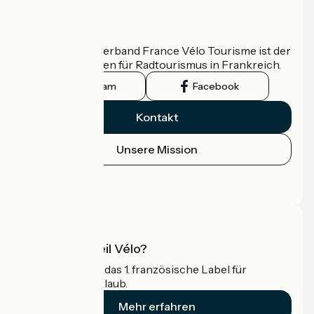
Wer sind wir?
Der nationale Verband France Vélo Tourisme ist der
offizielle Leitfaden für Radtourismus in Frankreich.
Instagram
Facebook
Kontakt
Unsere Mission
Pressebereich
Profi-Bereich
Was ist Accueil Vélo?
Accueil Vélo ist das 1. französische Label für
Radfahrer im Urlaub.
Mehr erfahren