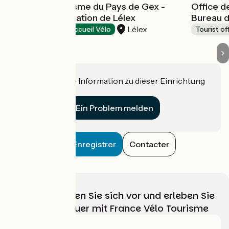
Office de Tourisme du Pays de Gex -
Office d
Bureau d'information de Lélex
Bureau d
Lélex
Tourist offices
Accueil Vélo
Tourist of
Haben Sie eine Information zu dieser Einrichtung
für uns?
Ein Problem melden
Enregistrer
Contacter
Wählen, bereiten Sie sich vor und erleben Sie
Ihr Radabenteuer mit France Vélo Tourisme