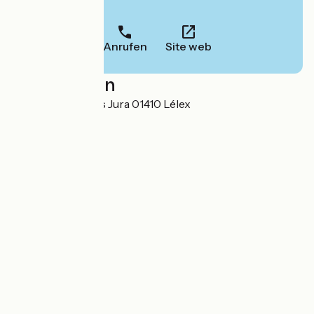
Informationen.
Anrufen
Site web
Localisation
435 rue des Monts Jura 01410 Lélex