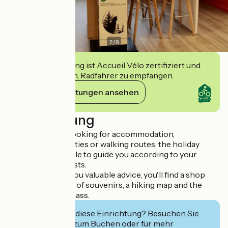
2
/
9
Diese Einrichtung ist Accueil Vélo zertifiziert und
verpflichtet sich, Radfahrer zu empfangen.
Ihre Verpflichtungen ansehen
Beschreibung
Whether you're looking for accommodation,
restaurants, activities or walking routes, the holiday
advisors will be able to guide you according to your
wishes and interests.
As well as giving you valuable advice, you'll find a shop
selling a selection of souvenirs, a hiking map and the
Swiss motorway pass.
Interessiert Sie diese Einrichtung? Besuchen Sie
deren Website zum Buchen oder für mehr