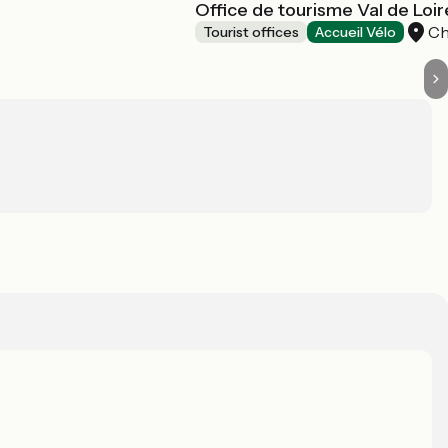
Office de tourisme Val de Loi
Ch
Tourist offices
Accueil Vélo