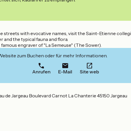
he streets with evocative names, visit the Saint-Etienne colleg
r and the typical fauna and flora.
, famous engraver of "La Semeuse" (The Sower).
 Website zum Buchen oder für mehr Informationen.
Anrufen
E-Mail
Site web
au de Jargeau Boulevard Carnot La Chanterie 45150 Jargeau