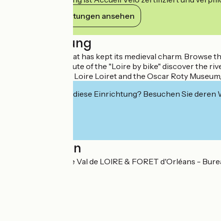
Ihre Verpflichtungen ansehen
Beschreibung
Jargeau is a city that has kept its medieval charm. Browse t
Located on the route of the "Loire by bike" discover the rive
Visit the House of Loire Loiret and the Oscar Roty Museum
Interessiert Sie diese Einrichtung? Besuchen Sie deren
Localisation
Office de tourisme Val de LOIRE & FORET d'Orléans - Bure