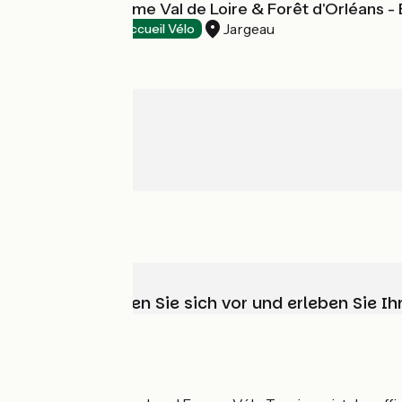
Office de tourisme Val de Loire & Forêt d'Orléans 
Jargeau
Tourist offices
Accueil Vélo
Wählen, bereiten Sie sich vor und erleben Sie 
Wer sind wir?