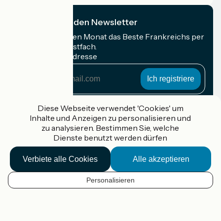
Ich abonniere den Newsletter
Erhalten Sie jeden Monat das Beste Frankreichs per
Rad in Ihrem Postfach.
Meine E-Mail-Adresse
Meine
E-
Mail-
Anmeldebedingungen
Adresse
Diese Webseite verwendet 'Cookies' um
Inhalte und Anzeigen zu personalisieren und
Gefördert im Rahmen von Destination France
zu analysieren. Bestimmen Sie, welche
Dienste benutzt werden dürfen
Verbiete alle Cookies
Alle akzeptieren
Accueil Vélo Pro
Kontakt
Personalisieren
Rechtliche Informationen
DE
Kontakt
Privacy policy
Kartenoptionen
Réalisation :
StudioJuillet
et
France Vélo Tourisme