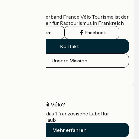
Wer sind wir?
Der nationale Verband France Vélo Tourisme ist der
offizielle Leitfaden für Radtourismus in Frankreich.
Instagram
Facebook
Kontakt
Unsere Mission
Pressebereich
Profi-Bereich
Was ist Accueil Vélo?
Accueil Vélo ist das 1. französische Label für
Radfahrer im Urlaub.
Mehr erfahren