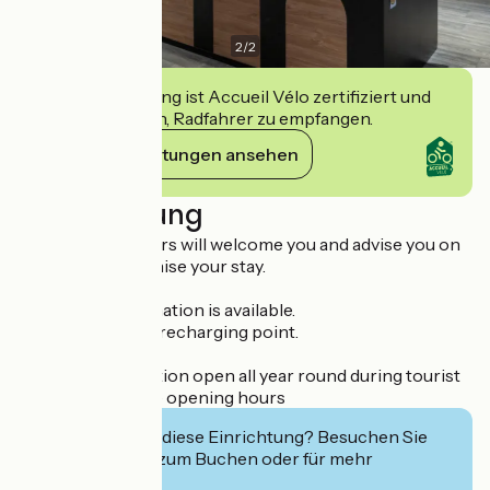
2
/
2
Diese Einrichtung ist Accueil Vélo zertifiziert und
verpflichtet sich, Radfahrer zu empfangen.
Ihre Verpflichtungen ansehen
Beschreibung
Our tourist advisers will welcome you and advise you on
how best to organise your stay.
-All tourist information is available.
-Free: telephone recharging point.
Telephone reception open all year round during tourist
information office opening hours
Interessiert Sie diese Einrichtung? Besuchen Sie
deren Website zum Buchen oder für mehr
Informationen.