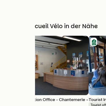
Weitere Accueil Vélo in der Nähe
Tourist Information Office - Chantemerle –
Tourist 
Saint Chaffrey
Tourist of