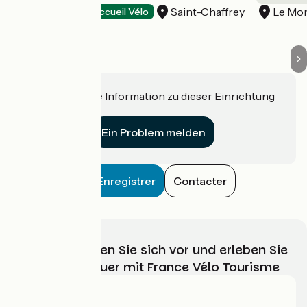
Saint-Chaffrey
Le Mon
Tourist offices
Accueil Vélo
Haben Sie eine Information zu dieser Einrichtung
für uns?
Ein Problem melden
Enregistrer
Contacter
Wählen, bereiten Sie sich vor und erleben Sie
Ihr Radabenteuer mit France Vélo Tourisme