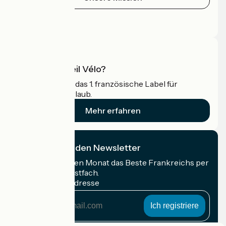
Pressebereich
Profi-Bereich
Was ist Accueil Vélo?
Accueil Vélo ist das 1. französische Label für
Radfahrer im Urlaub.
Mehr erfahren
Ich abonniere den Newsletter
Erhalten Sie jeden Monat das Beste Frankreichs per
Rad in Ihrem Postfach.
Meine E-Mail-Adresse
Meine
E-
Mail-