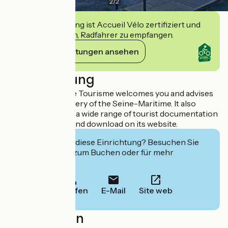
2
/
2
Diese Einrichtung ist Accueil Vélo zertifiziert und
verpflichtet sich, Radfahrer zu empfangen.
Ihre Verpflichtungen ansehen
Beschreibung
Yvetot Normandie Tourisme welcomes you and advises
you in your discovery of the Seine-Maritime. It also
provides you with a wide range of tourist documentation
that you can find and download on its website.
Interessiert Sie diese Einrichtung? Besuchen Sie
deren Website zum Buchen oder für mehr
Informationen.
Anrufen
E-Mail
Site web
Localisation