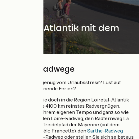
Loiretal-Atlantik mit dem
Fahrrad
4100 km Radwege
Haben Sie auch genug vom Urlaubsstress? Lust auf
wirklich entspannende Ferien?
Dann kommen Sie doch in die Region Loiretal-Atlantik
und genießen Sie 4100 km reinstes Radvergnügen.
Erkunden Sie in Ihrem eigenen Tempo und ganz so wie
Sie es möchten den Loire-Radweg, den Radfernweg La
Vélodyssée, den Treidelpfad der Mayenne (auf dem
Radfernweg La Vélo Francette), den
Sarthe-Radweg
oder den Thouet-Radweg oder stellen Sie sich selbst aus