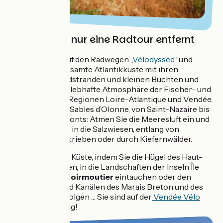
Das Meer ist nur eine Radtour entfernt
Entdecken Sie auf den Radwegen „
Vélodyssée
“ und
„
Vélocéan
“ die gesamte Atlantikküste mit ihren
weitläufigen Sandstränden und kleinen Buchten und
genießen Sie die lebhafte Atmosphäre der Fischer- und
Seehäfen in den Regionen Loire-Atlantique und Vendée.
Von La Baule bis Sables d’Olonne, von Saint-Nazaire bis
Saint-Jean-de-Monts: Atmen Sie die Meeresluft ein und
radeln Sie mitten in die Salzwiesen, entlang von
Austernzuchtbetrieben oder durch Kiefernwälder.
Erkunden Sie die Küste, indem Sie die Hügel des Haut-
Bocage erklimmen, in die Landschaften der Inseln Île
d’Yeu und Île de
Noirmoutier
eintauchen oder den
Wasserläufen und Kanälen des Marais Breton und des
Marais Poitevin folgen … Sie sind auf der
Vendée Vélo
Tour
genau richtig!