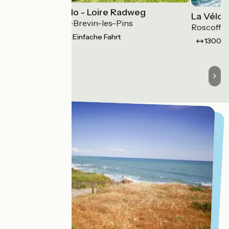
La Loire à Vélo - Loire Radweg
La Vélo
Nevers > Saint-Brevin-les-Pins
Roscoff >
630 km
Einfache Fahrt
1300 