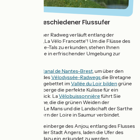
Entlang abgeschiedener Flussufer
Quizfrage: Welcher Radweg verläuft entlang der
Mayenne? Es ist „La Vélo Francette“! Um die Flüsse des
atlantischen Loire-Tals zu erkunden, stehen Ihnen
spezielle Radwege in erfrischender Umgebung zur
Verfügung.
Folgen Sie dem
Canal de Nantes-Brest
, um über den
Norden entlang des
Vélodyssée-Radwegs
die Bretagne
zu erreichen. Eingebettet im
Vallée du Loir bilden
grüne
Oasen und Weinberge die perfekte Kulisse für ein
köstliches Picknick. La
Vélobuissonnière
führt Sie
entlang der Sarthe, die die grünen Weiden der
Normandie über Le Mans und die Landschaft der Sarthe
mit den Schlössern der Loire in Saumur verbindet.
Im Herzen der Weinberge des Anjou, entlang des Flusses
und in der Nähe der Stadt Angers, laden die Ufer des
Layon geradezu dazu ein, erkundet zu werden.