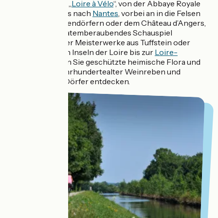
Auf dem Radweg „
Loire à Vélo
“, von der Abbaye Royale
de Fontevraud bis nach
Nantes
, vorbei an in die Felsen
gehauenen Höhlendörfern oder dem Château d’Angers,
erwartet Sie ein atemberaubendes Schauspiel
architektonischer Meisterwerke aus Tuffstein oder
Schiefer. Von den Inseln der Loire bis zur
Loire-
Mündung
können Sie geschützte heimische Flora und
Fauna, Reihen jahrhundertealter Weinreben und
wunderschöne Dörfer entdecken.