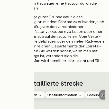
den vielen lokalen Radwegen eine Radtour durch die
Vendée zusammen.
Es gibt eine Menge guter Gründe dafür, diese
unverfälschte Region mit dem Fahrrad zu erkunden, sich
bei einem Radausflug von den verschiedenen
Stimmungen der Natur verzaubern zu lassen oder einen
sportlichen Radurlaub auf den autofreien „Voie Verte“-
Radwegen, den Treidelpfaden oder den vielen Radwegen
durch die facettenreichen Departements der Loiretal-
Atlantik zu machen. Sie werden sehen, wenn man mit
dem Rad unterwegs ist, verändert sich die
Wahrnehmung. Man wird sensibler. Hört, sieht und fühlt
wieder mehr.
Detaillierte Strecke
Accommodation
Useful information
Leasure