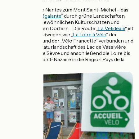
Eine Radtour von Nantes zum Mont Saint-Michel – das
verspricht
„La Régalante“
durch grüne Landschaften,
vorbei an außergewöhnlichen Kulturschätzen und
charakteristischen Dörfern… Die Route „
La Vélidéale
“ ist
mit mehreren Radwegen wie „
La Loire à Vélo
“, der
„Scandibérique“ und der „Vélo Francette“ verbunden und
führt durch die Naturlandschaft des Lac de Vassivière,
bevor sie über die Sèvre und anschließend die Loire bis
zum Hafen von Saint-Nazaire in die Region Pays de la
Loire gelangt.