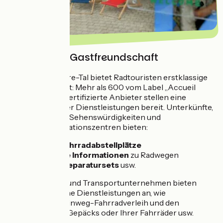
Erstklassige Gastfreundschaft
Das Atlantik-Loire-Tal bietet Radtouristen erstklassige
Gastfreundschaft: Mehr als 600 vom Label „Accueil
vélo“
/node/274
zertifizierte Anbieter stellen eine
Vielzahl spezieller Dienstleistungen bereit. Unterkünfte,
Fahrradverleihe, Sehenswürdigkeiten und
Touristeninformationszentren bieten:
Sichere Fahrradabstellplätze
Praktische Informationen
zu Radwegen
Fahrrad-Reparatursets
usw.
Fahrradverleih- und Transportunternehmen bieten
zudem zusätzliche Dienstleistungen an, wie
beispielsweise Einweg-Fahrradverleih und den
Transport Ihres Gepäcks oder Ihrer Fahrräder usw.